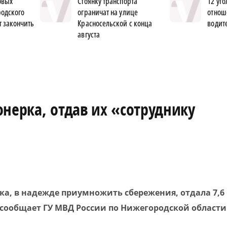
овых
Стоянку транспорта
12 уго
родского
ограничат на улице
отнош
 закончить
Красносельской с конца
водит
августа
нерка, отдав их «сотруднику
а, в надежде приумножить сбережения, отдала 7,6
 сообщает ГУ МВД России по Нижегородской области