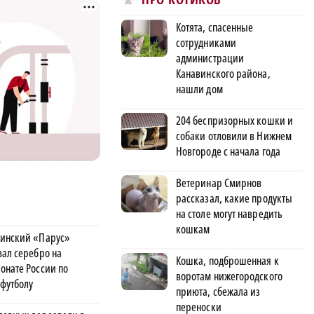
Котята, спасенные
сотрудниками
администрации
Канавинского района,
нашли дом
204 беспризорных кошки и
собаки отловили в Нижнем
Новгороде с начала года
Ветеринар Смирнов
рассказал, какие продукты
на столе могут навредить
кошкам
инский «Парус»
вал серебро на
Кошка, подброшенная к
онате России по
воротам нижегородского
футболу
приюта, сбежала из
переноски