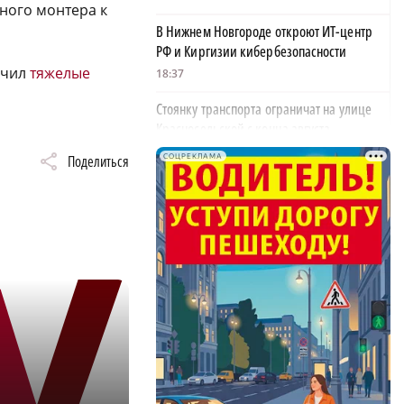
ного монтера к
В Нижнем Новгороде откроют ИТ-центр
РФ и Киргизии кибербезопасности
учил
тяжелые
18:37
Стоянку транспорта ограничат на улице
Красносельской с конца августа
18:37
Поделиться
СОЦРЕКЛАМА
Волонтеры обнаружили заброшенный
дом, в котором живет около 20 собак и
щенков
×
18:02
В Нижегородской области наградили
более 40 организаций к Дню строителя
17:57
Садыр Жапаров и Глеб Никитин провели
рабочую встречу в Киргизии
17:38