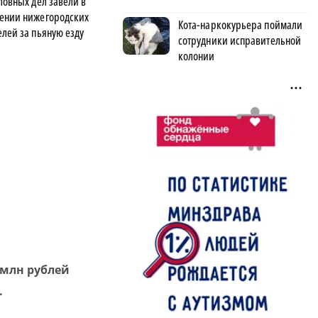
ловных дел завели в
ении нижегородских
Кота-наркокурьера поймали
елей за пьяную езду
сотрудники исправительной
колонии
 млн рублей
.