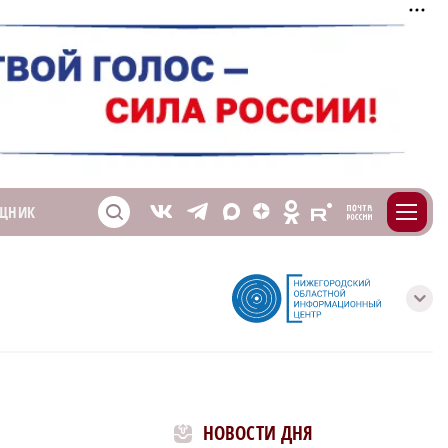
m
T
O
ЩНИК
Z
X
E
S
V
с
НОВОСТИ ДНЯ