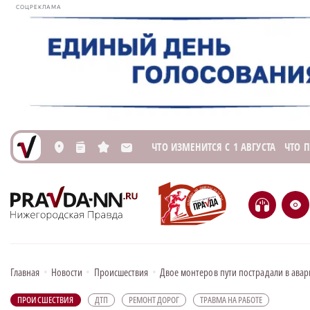
СОЦРЕКЛАМА
ЧТО ИЗМЕНИТСЯ С 1 АВГУСТА
ЧТО 
L
n
s
M
H
e
Главная
•
Новости
•
Происшествия
•
Двое монтеров пути пострадали в авар
ПРОИСШЕСТВИЯ
ДТП
РЕМОНТ ДОРОГ
ТРАВМА НА РАБОТЕ