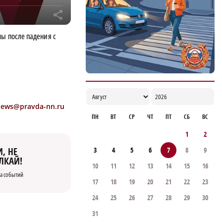
r
ы после падения с
news@pravda-nn.ru
ПН
ВТ
СР
ЧТ
ПТ
СБ
ВС
1
2
, НЕ
3
4
5
6
7
8
9
ЛКАЙ!
10
11
12
13
14
15
16
а событий
17
18
19
20
21
22
23
24
25
26
27
28
29
30
31