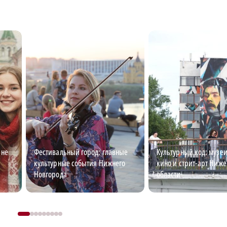
 не
Фестивальный город: главные
Культурный код: музеи
культурные события Нижнего
кино и стрит-арт Ниж
Новгорода
области