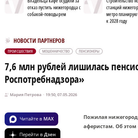
Владельца кафе осудили за
Строительство н
отказ пустить нижегородца с
станций нижего
собакой-поводырем
метро планируют
к 2028 году
Новости МирТесен
НОВОСТИ ПАРТНЕРОВ
ПРОИСШЕСТВИЯ
МОШЕННИЧЕСТВО
ПЕНСИОНЕРЫ
7,6 млн рублей лишилась пенсио
Роспотребнадзора»
Мария Петрова
19:50, 07.05.2026
Пожилая нижегородк
Читайте в
MAX
аферистам. Об этом
Перейти в
Дзен