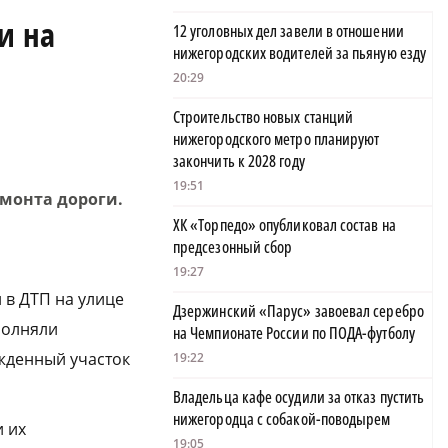
и на
12 уголовных дел завели в отношении
нижегородских водителей за пьяную езду
20:29
Строительство новых станций
нижегородского метро планируют
закончить к 2028 году
19:51
монта дороги.
ХК «Торпедо» опубликовал состав на
предсезонный сбор
19:27
 в ДТП на улице
Дзержинский «Парус» завоевал серебро
полняли
на Чемпионате России по ПОДА-футболу
жденный участок
19:22
Владельца кафе осудили за отказ пустить
нижегородца с собакой-поводырем
и их
19:05