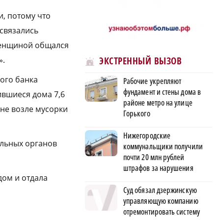
и, потому что
 связались
женщиной общался
».
ЭКСТРЕННЫЙ ВЫЗОВ
ого банка
Рабочие укрепляют
фундамент и стены дома в
ившиеся дома 7,6
районе метро на улице
ине возле мусорки
Горького
Нижегородские
ельных органов
коммунальщики получили
почти 20 млн рублей
штрафов за нарушения
дом и отдала
Суд обязал дзержинскую
управляющую компанию
отремонтировать систему