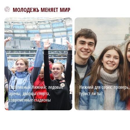
МОЛОДЕЖЬ МЕНЯЕТ МИР
Спортивный Нижний: ледовые
Нижний для своих: проверь,
арены, дворцы спорта,
турист ли ты?
современные стадионы