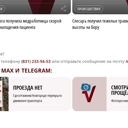
r
ИЯ
ПРОИСШЕСТВИЯ
зга получила медработница скорой
Слесарь получил тяжелые травм
нападения пациента
высоты на Бору
я?
о телефону
(831) 233-94-53
или отправьте сообщение на почту
MAX И TELEGRAM:
СМОТРИ
ПРОЕЗДА НЕТ
ПРОЩЁ
Где в Нижнем Новгороде перекрыто
движение транспорта
Фотохроник