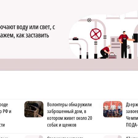
роде
Волонтеры обнаружили
Дзерж
р РФ и
заброшенный дом, в
завое
котором живет около 20
Чемпи
сти
собак и щенков
ПОДА-