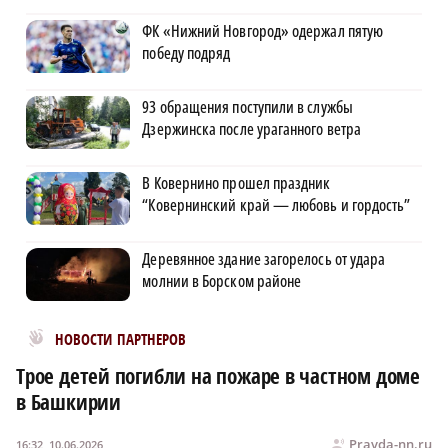
ФК «Нижний Новгород» одержал пятую
победу подряд
93 обращения поступили в службы
Дзержинска после ураганного ветра
В Ковернино прошел праздник
“Ковернинский край — любовь и гордость”
Деревянное здание загорелось от удара
молнии в Борском районе
Новости МирТесен
НОВОСТИ ПАРТНЕРОВ
Трое детей погибли на пожаре в частном доме
в Башкирии
Pravda-nn.ru
16:32, 10.06.2026