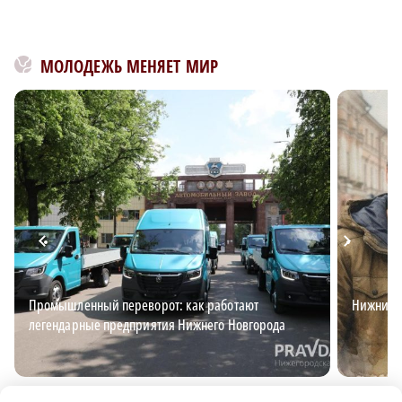
МОЛОДЕЖЬ МЕНЯЕТ МИР
Промышленный переворот: как работают
Нижний д
легендарные предприятия Нижнего Новгорода