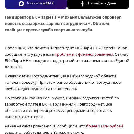
Читайте в
MAX
Перейти в
Дзен
Гендиректор БК «Пари НН» Михаил Вельмужов опроверг
новость о задержке зарплат сотрудникам. Об этом
сообщает пресс-служба спортивного клуба.
Напомним, что почетный президент БК «Пари НН» Сергей Панов
сообщил, что у клуба есть
проблемы с финансированием
. Сейчас
БК «Пари НН» находится под угрозой снятия с чемпионата Единой
лиги ВТБ.
В связи с этим Гострудинспекция в Нижегородской области
начала проверку. При этом ранее обращений от сотрудников
клуба в адрес ведомства не поступало.
По словам Михаила Вельмужов, никаких задолженностей по
заработной плате в БК «Пари Нижний Новгород» нет. Все
обязательства перед игроками, тренерами и персоналом
выполняются в срок.
Ранее на сайте pravda-nn.ru сообщили, что
более 1 млн рублей
задолжал работодатель в Вачском округе.