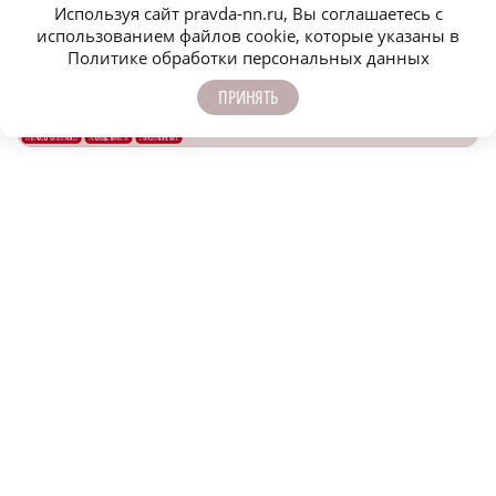
Используя сайт pravda-nn.ru, Вы соглашаетесь с
использованием файлов cookie, которые указаны в
Политике обработки персональных данных
ПРИНЯТЬ
САМОЕ ПОПУЛЯРНОЕ
16-летний подросток утонул в водоеме в
Навашинском районе
Глеб Никитин обратился к строителям в
День строителя
ФК «Нижний Новгород» одержал пятую
победу подряд