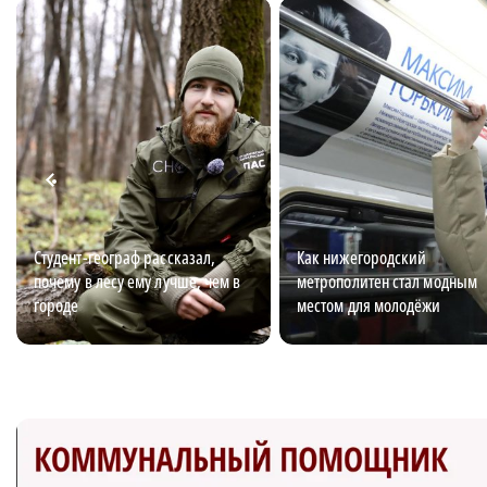
Студент-географ рассказал,
Как нижегородский
почему в лесу ему лучше, чем в
метрополитен стал модным
городе
местом для молодёжи