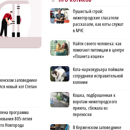
Пушистый строй:
нижегородские спасатели
рассказали, как коты служат
в МЧС
Найти своего человека: как
помогают питомцам в центре
«Планета кошек»
Кота-наркокурьера поймали
сотрудники исправительной
женском заповеднике
колонии
лся новый кот Степан
Кошка, подброшенная к
воротам нижегородского
приюта, сбежала из
лена программа
переноски
нования 805-летия
го Новгорода
В Керженском заповеднике