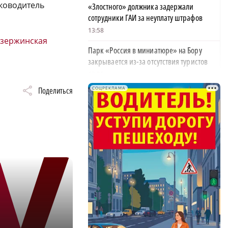
уководитель
«Злостного» должника задержали
сотрудники ГАИ за неуплату штрафов
13:58
дзержинская
Парк «Россия в миниатюре» на Бору
закрывается из-за отсутствия туристов
13:26
Поделиться
СОЦРЕКЛАМА
Найти своего человека: как помогают
питомцам в центре «Планета кошек»
13:00
У нижегородских абитуриентов стали
популярны инженерные направления
12:48
Как помощь людям стала главным делом
жизни для нижегородской студентки
12:47