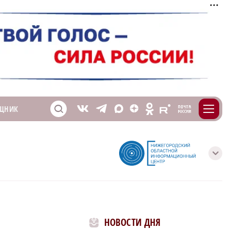
m
T
O
ЩНИК
Z
X
E
S
V
с
НОВОСТИ ДНЯ