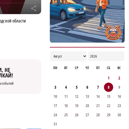
r
одской области
ПН
ВТ
СР
ЧТ
ПТ
СБ
ВС
, НЕ
ЛКАЙ!
1
2
а событий
3
4
5
6
7
8
9
10
11
12
13
14
15
16
17
18
19
20
21
22
23
24
25
26
27
28
29
30
31