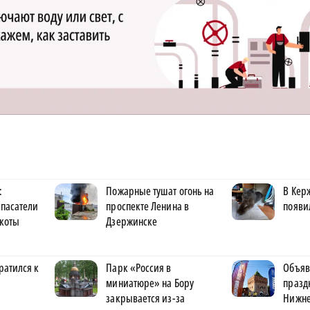
:
Пожарные тушат огонь на
В Кер
спасатели
проспекте Ленина в
появи
 коты
Дзержинске
ратился к
Парк «Россия в
Объяв
миниатюре» на Бору
празд
закрывается из-за
Нижне