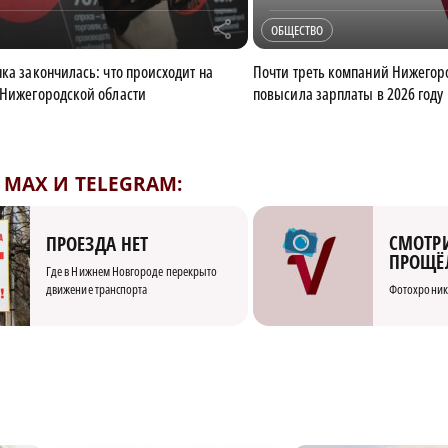
r
ОБЩЕСТВО
нка закончилась: что происходит на
Почти треть компаний Нижегор
 Нижегородской области
повысила зарплаты в 2026 году
MAX И TELEGRAM:
СМОТРИ
ПРОЕЗДА НЕТ
ПРОЩЁ
Где в Нижнем Новгороде перекрыто
движение транспорта
Фотохроник