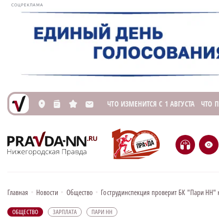
СОЦРЕКЛАМА
ЧТО ИЗМЕНИТСЯ С 1 АВГУСТА
ЧТО 
L
n
s
M
H
e
Главная
•
Новости
•
Общество
•
Гострудинспекция проверит БК "Пари НН" 
ОБЩЕСТВО
ЗАРПЛАТА
ПАРИ НН