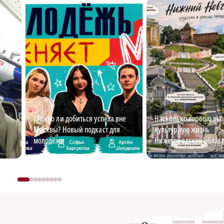
Можно ли добиться успеха вне
Насколько хорошо вы 
Москвы? Новый подкаст для
культурную жизнь
молодёжи
Нижегородской област