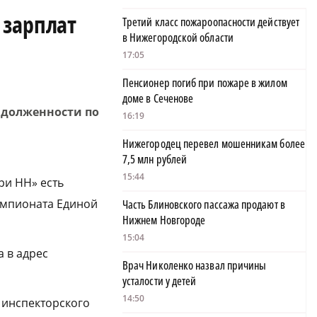
 зарплат
Третий класс пожароопасности действует
в Нижегородской области
17:05
Пенсионер погиб при пожаре в жилом
доме в Сеченове
адолженности по
16:19
.
Нижегородец перевел мошенникам более
7,5 млн рублей
15:44
ри НН» есть
чемпионата Единой
Часть Блиновского пассажа продают в
Нижнем Новгороде
15:04
а в адрес
Врач Николенко назвал причины
усталости у детей
14:50
 инспекторского