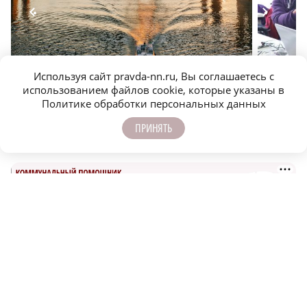
Популярные водные маршруты в Нижегородской
Самые в
области – тренд молодежного отдыха
специали
Используя сайт pravda-nn.ru, Вы соглашаетесь с
использованием файлов cookie, которые указаны в
Политике обработки персональных данных
ПРИНЯТЬ
САМОЕ ПОПУЛЯРНОЕ
ХК «Торпедо» опубликовал состав на