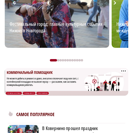
Фестивальный город: главные культурные события
Нижегоро
Нижнего Новгорода
междуна
САМОЕ ПОПУЛЯРНОЕ
В Ковернино прошел праздник