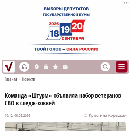
h
S
L
n
s
M
Главная
•
Новости
Команда «Штурм» объявила набор ветеранов
СВО в следж-хоккей
Кристина Корецкая
10:12, 08.05.2026