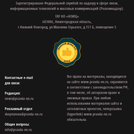
Зарегистрировано Федеральной службой по надзору в сфере связи,
информационных технологий и массовых коммуникаций (Роскомнадзор).
ГАУ НО «НОИЦ»
603006, Нижегородская область,
г.Нижний Новгород, ул.Максима Горького, д.151 Б, помещение 5
Все права на материалы, находящиеся
Контактные e‑mail
на сайте www.pravda-nn.ru, охраняются
для связи:
в соответствии с законодательством РФ,
в том числе, об авторском праве и
Редакция:
смежных правах. При любом
news@pravda-nn.ru
использовании материалов сайта и
Рекламный отдел:
сателлитных проектов, гиперссылка
sheptunova@pravda-nn.ru
(hyperlink) www.pravda-nn.ru
обязательна.
Общие вопросы:
info@pravda-nn.ru