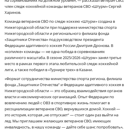
на соревнованиях на должном уровне», — рассказал ветеран СВО,
член следж-хоккейной команды ветеранов СВО «Штурм» Сергей
Харинов.
Команда ветеранов СВО по следж-хоккею «Штурм» создана в
Нижегородской области при поддержке министерства спорта
Нижегородской области и регионального филиала фонда
«Защитники Отечества» под руководством президента
Федерации адаптивного хоккея России Дмитрия Дронова. В
«копилке» команды — не одна победа в соревнованиях
различного масштаба. В сезоне 2025/2026 «Штурм» занял третье
место в рамках первого этапа любительской следж-хоккейной
лиги, а также победил в «Турнире трех» в Казани.
«Формат сотрудничества министерства спорта региона, филиала
фонда „Защитники Отечества“ и Федерации адаптивного хоккея в
Нижегородской области — это образец взаимодействия органов
власти и некоммерческих организаций. Опыт Федерации по
вовлечению людей с ОВЗ в спортивную жизнь помогает в
ресоциализации ветеранов СВО, вернувшихся домой. Хоккей —
это история, которая „не отпускает“ — стоит один раз выйти на
лед. Мы приглашаем желающих ветеранов СВО, имеющих
инвалидность, в нашу команду — дайте себе шанс попробовать»,