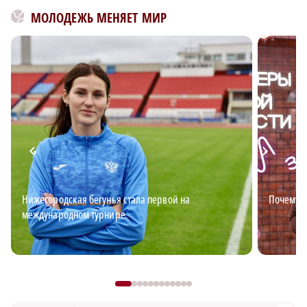
МОЛОДЕЖЬ МЕНЯЕТ МИР
Нижегородская бегунья стала первой на
Почему в
международном турнире