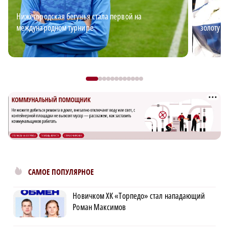
Нижегородская бегунья стала первой на
Андрей В
международном турнире
золоту д
САМОЕ ПОПУЛЯРНОЕ
Новичком ХК «Торпедо» стал нападающий
Роман Максимов