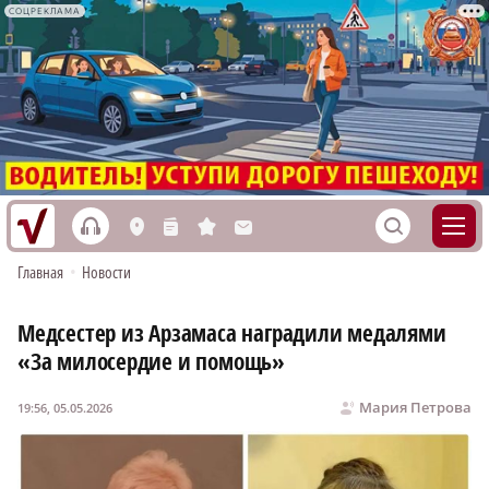
СОЦРЕКЛАМА
h
S
L
n
s
M
Главная
•
Новости
Медсестер из Арзамаса наградили медалями
«За милосердие и помощь»
Мария Петрова
19:56, 05.05.2026