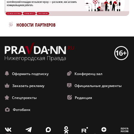
Новости МирТесен
НОВОСТИ ПАРТНЕРОВ
Оформить подписку
Конференц-зал
Заказать рекламу
Официальные документы
Спецпроекты
Редакция
Фотобанк
m
T
O
Z
X
E
V