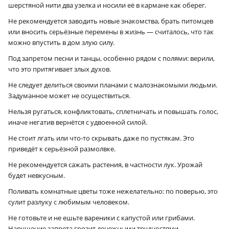
шерстяной нити два узелка и носили её в кармане как оберег.
Не рекомендуется заводить новые знакомства, брать питомцев
или вносить серьёзные перемены в жизнь — считалось, что так
можно впустить в дом злую силу.
Под запретом песни и танцы, особенно рядом с полями: верили,
что это притягивает злых духов.
Не следует делиться своими планами с малознакомыми людьми.
Задуманное может не осуществиться.
Нельзя ругаться, конфликтовать, сплетничать и повышать голос,
иначе негатив вернётся с удвоенной силой.
Не стоит лгать или что‑то скрывать даже по пустякам. Это
приведёт к серьёзной размолвке.
Не рекомендуется сажать растения, в частности лук. Урожай
будет невкусным.
Поливать комнатные цветы тоже нежелательно: по поверью, это
сулит разлуку с любимым человеком.
Не готовьте и не ешьте вареники с капустой или грибами.
Нарушение запрета грозит денежными трудностями.