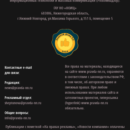
информационных технологий и массовых коммуникаций (Роскомнадзор).
ГАУ НО «НОИЦ»
603006, Нижегородская область,
г.Нижний Новгород, ул.Максима Горького, д.151 Б, помещение 5
Все права на материалы, находящиеся
Контактные e‑mail
на сайте www.pravda-nn.ru, охраняются
для связи:
в соответствии с законодательством РФ,
в том числе, об авторском праве и
Редакция:
смежных правах. При любом
news@pravda-nn.ru
использовании материалов сайта и
Рекламный отдел:
сателлитных проектов, гиперссылка
sheptunova@pravda-nn.ru
(hyperlink) www.pravda-nn.ru
обязательна.
Общие вопросы:
info@pravda-nn.ru
Публикации с пометкой «На правах рекламы», «Новости компании» оплачены