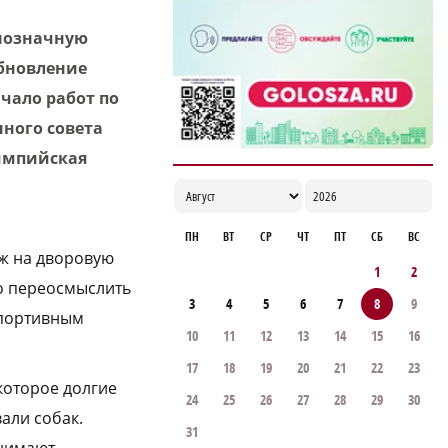
днозначную
обновление
чало работ по
ного совета
лимпийская
ПН
ВТ
СР
ЧТ
ПТ
СБ
ВС
ож на дворовую
1
2
мо переосмыслить
3
4
5
6
7
8
9
спортивным
10
11
12
13
14
15
16
17
18
19
20
21
22
23
 которое долгие
24
25
26
27
28
29
30
али собак.
31
инимают