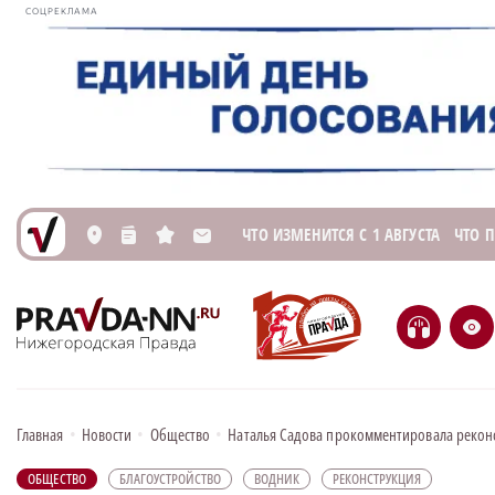
СОЦРЕКЛАМА
ЧТО ИЗМЕНИТСЯ С 1 АВГУСТА
ЧТО 
L
n
s
M
H
e
Главная
•
Новости
•
Общество
•
Наталья Садова прокомментировала рекон
ОБЩЕСТВО
БЛАГОУСТРОЙСТВО
ВОДНИК
РЕКОНСТРУКЦИЯ