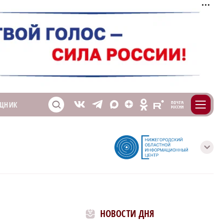
m
T
O
ЩНИК
Z
X
E
S
V
с
НОВОСТИ ДНЯ