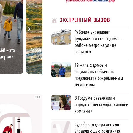
ЭКСТРЕННЫЙ ВЫЗОВ
Рабочие укрепляют
фундамент и стены дома в
районе метро на улице
ёй – это
Город идей: насколько вы знаете
Лучший электро
Горького
ддержки
молодёжный Нижний?
пытается разгад
электричества
19 жилых домов и
социальных объектов
подключат к современным
теплосетям
В Госдуме разъяснили
порядок смены управляющей
компании
Суд обязал дзержинскую
управляющую компанию