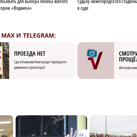
 объявить для выбора облика жилого
Судьбу нижегородского стадион
итории «Водника»
в суде
MAX И TELEGRAM:
СМОТРИ
ПРОЕЗДА НЕТ
ПРОЩЁ
Где в Нижнем Новгороде перекрыто
движение транспорта
Фотохроник