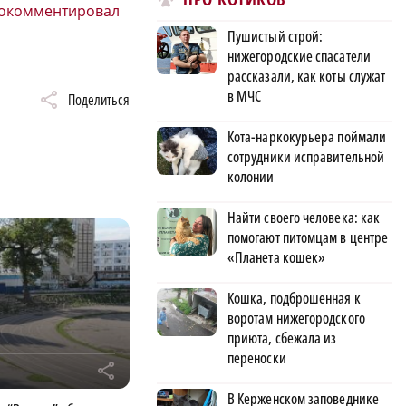
окомментировал
Пушистый строй:
нижегородские спасатели
рассказали, как коты служат
в МЧС
Поделиться
Кота-наркокурьера поймали
сотрудники исправительной
колонии
Найти своего человека: как
помогают питомцам в центре
«Планета кошек»
Кошка, подброшенная к
воротам нижегородского
приюта, сбежала из
переноски
r
В Керженском заповеднике