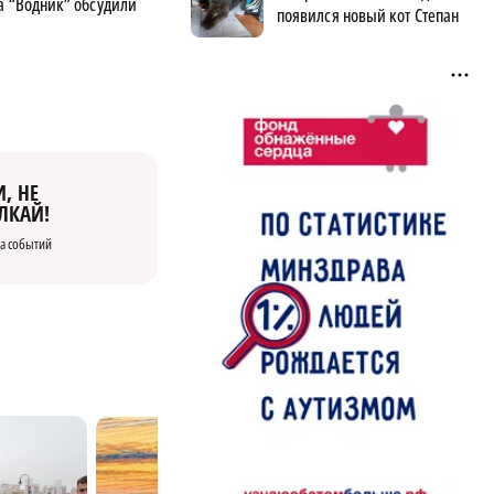
а “Водник” обсудили
появился новый кот Степан
, НЕ
ЛКАЙ!
а событий