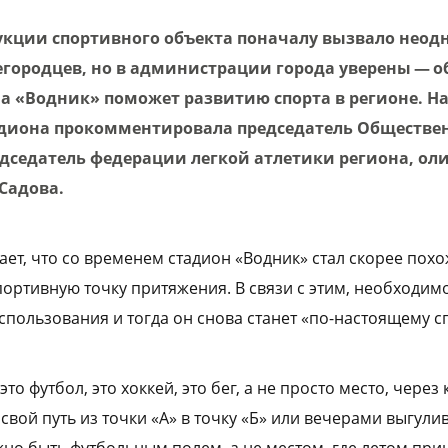
укции спортивного объекта поначалу вызвало нео
городцев, но в администрации города уверены — 
а «Водник» поможет развитию спорта в регионе. На
диона прокомментировала председатель Обществен
едседатель федерации легкой атлетики региона, о
Садова.
ает, что со временем стадион «Водник» стал скорее пох
портивную точку притяжения. В связи с этим, необходи
спользования и тогда он снова станет «по-настоящему 
это футбол, это хоккей, это бег, а не просто место, через
вой путь из точки «А» в точку «Б» или вечерами выгулив
но быть футбольным полем, а не местом, где летом пр