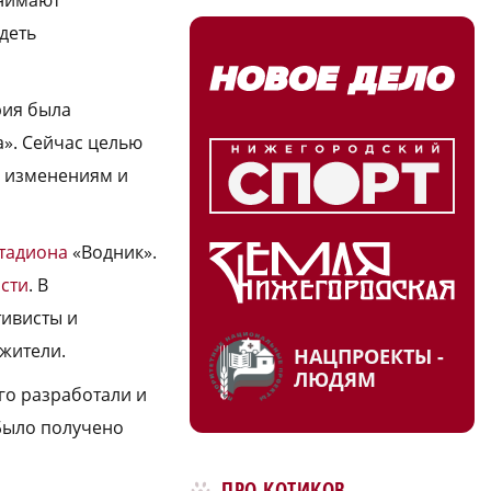
деть
рия была
». Сейчас целью
м изменениям и
стадиона
«Водник».
сти
. В
тивисты и
жители.
НАЦПРОЕКТЫ -
ЛЮДЯМ
го разработали и
 Было получено
ПРО КОТИКОВ