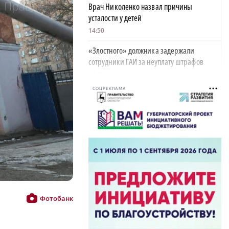
Врач Николенко назвал причины
усталости у детей
14:50
«Злостного» должника задержали
сотрудники ГАИ за неуплату штрафов
13:58
СОЦРЕКЛАМА
Парк «Россия в миниатюре» на Бору
закрывается из-за отсутствия туристов
13:26
Найти своего человека: как помогают
питомцам в центре «Планета кошек»
13:00
У нижегородских абитуриентов стали
популярны инженерные направления
Фотобанк
12:48