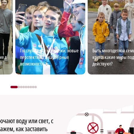
Госслужба для молодежи: новые
Быть многодетной семь
ие в
перспективы и карьерные
круто: какие меры по
возможности
действуют?