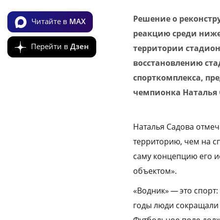
Решение о реконстр
Читайте в
MAX
реакцию среди ниже
Перейти в
Дзен
территории стадион
восстановлению ста
спорткомплекса, пр
чемпионка Наталья 
Наталья Садова отмеч
территорию, чем на с
саму концепцию его и
объектом».
«Водник» — это спорт: 
годы люди сокращали с
Футбольное поле долж