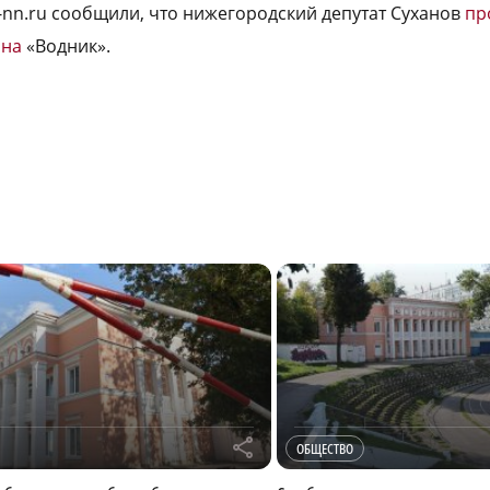
a-nn.ru сообщили, что нижегородский депутат Суханов
пр
она
«Водник».
r
ОБЩЕСТВО