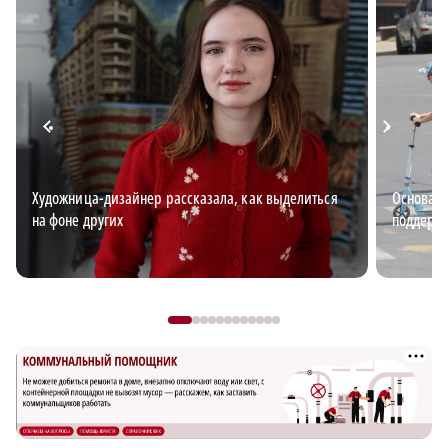
Художница-дизайнер рассказала, как выделиться
Основа б
на фоне других
поддержи