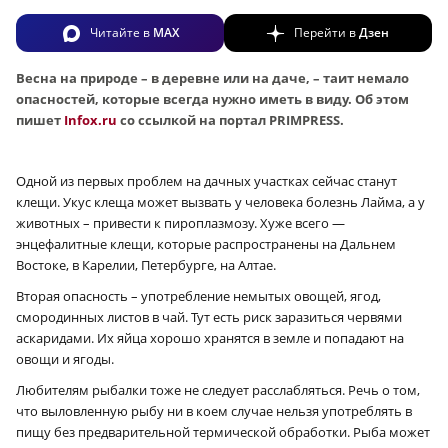
Читайте в
MAX
Перейти в
Дзен
Весна на природе – в деревне или на даче, – таит немало
опасностей, которые всегда нужно иметь в виду. Об этом
пишет
Infox.ru
cо ссылкой на портал PRIMPRESS.
Одной из первых проблем на дачных участках сейчас станут
клещи. Укус клеща может вызвать у человека болезнь Лайма, а у
животных – привести к пироплазмозу. Хуже всего —
энцефалитные клещи, которые распространены на Дальнем
Востоке, в Карелии, Петербурге, на Алтае.
Вторая опасность – употребление немытых овощей, ягод,
смородинных листов в чай. Тут есть риск заразиться червями
аскаридами. Их яйца хорошо хранятся в земле и попадают на
овощи и ягоды.
Любителям рыбалки тоже не следует расслабляться. Речь о том,
что выловленную рыбу ни в коем случае нельзя употреблять в
пищу без предварительной термической обработки. Рыба может