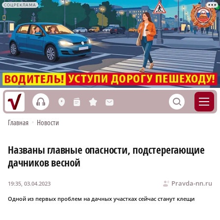
СОЦРЕКЛАМА
h
S
L
n
s
M
Главная
•
Новости
Названы главные опасности, подстерегающие
дачников весной
Pravda-nn.ru
19:35, 03.04.2023
Одной из первых проблем на дачных участках сейчас станут клещи