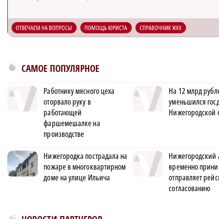
САМОЕ ПОПУЛЯРНОЕ
Работнику мясного цеха
На 12 млрд рубл
оторвало руку в
уменьшился гос
работающей
Нижегородской 
фаршемешалке на
производстве
Нижегородка пострадала на
Нижегородский 
пожаре в многоквартирном
временно прини
доме на улице Ильича
отправляет рейс
согласованию
Новости МирТесен