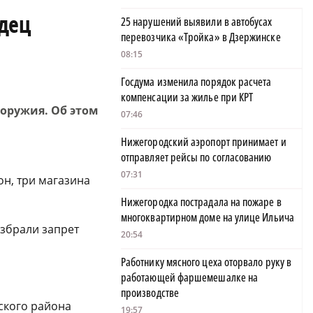
одец
25 нарушений выявили в автобусах
перевозчика «Тройка» в Дзержинске
08:15
Госдума изменила порядок расчета
компенсации за жилье при КРТ
оружия. Об этом
07:46
Нижегородский аэропорт принимает и
отправляет рейсы по согласованию
07:31
он, три магазина
Нижегородка пострадала на пожаре в
многоквартирном доме на улице Ильича
збрали запрет
20:54
Работнику мясного цеха оторвало руку в
работающей фаршемешалке на
производстве
ского района
19:57