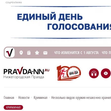
СОЦРЕКЛАМА
ЧТО ИЗМЕНИТСЯ С 1 АВГУСТА
ЧТО 
L
n
s
M
H
e
Главная
•
Новости
•
Криминал
•
Несколько видов оружия незаконно хранил
КРИМИНАЛ