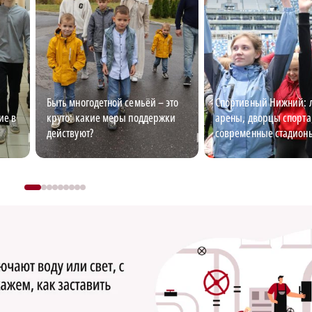
Быть многодетной семьёй – это
Спортивный Нижний: 
ие в
круто: какие меры поддержки
арены, дворцы спорта
действуют?
современные стадион