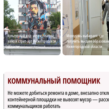
Культурный код: музеи, театры,
Молодёжь выбирает: где
кино и стрит-арт Нижегородской
получить высшее образован
области
Нижегородской области