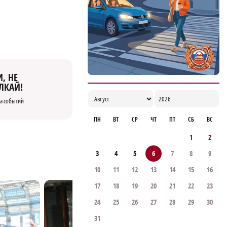
дроны для контроля сброса мусора
18:37
, НЕ
ЛКАЙ!
а событий
ПН
ВТ
СР
ЧТ
ПТ
СБ
ВС
1
2
3
4
5
6
7
8
9
10
11
12
13
14
15
16
17
18
19
20
21
22
23
24
25
26
27
28
29
30
31