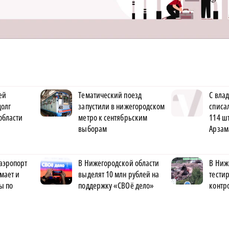
ей
Тематический поезд
С вла
долг
запустили в нижегородском
списа
области
метро к сентябрьским
114 ш
выборам
Арзам
аэропорт
В Нижегородской области
В Ниж
мает и
выделят 10 млн рублей на
тести
ы по
поддержку «СВОё дело»
контр