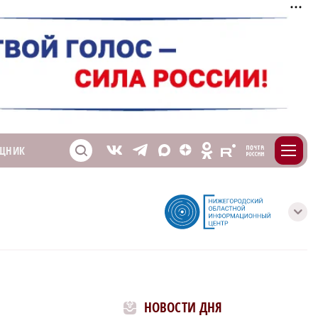
m
T
O
ЩНИК
Z
X
E
S
V
с
НОВОСТИ ДНЯ