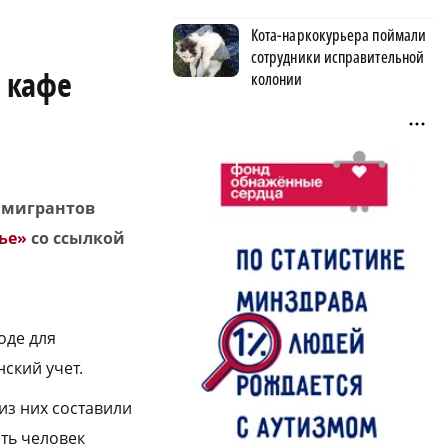
Кота-наркокурьера поймали
сотрудники исправительной
 кафе
колонии
 мигрантов
ье»
со ссылкой
оде для
ский учет.
из них составили
ть человек