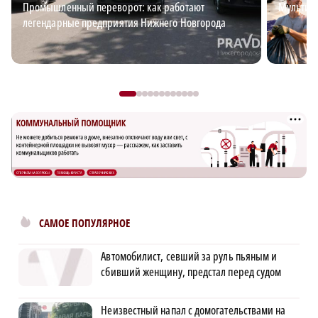
Промышленный переворот: как работают
Мультим
легендарные предприятия Нижнего Новгорода
САМОЕ ПОПУЛЯРНОЕ
Автомобилист, севший за руль пьяным и
сбивший женщину, предстал перед судом
Неизвестный напал с домогательствами на