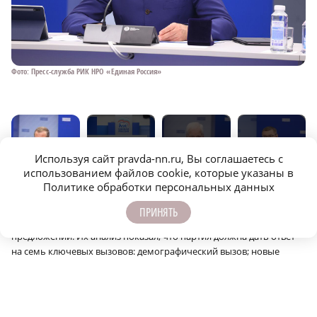
Фото: Пресс-служба РИК НРО «Единая Россия»
Фо
Используя сайт pravda-nn.ru, Вы соглашаетесь с
использованием файлов cookie, которые указаны в
Политике обработки персональных данных
Дмитрий Медведев сообщил также, что в новую Народную
ПРИНЯТЬ
программу «Единой России» уже поступило более 1,5 миллиона
предложений. Их анализ показал, что партия должна дать ответ
на семь ключевых вызовов: демографический вызов; новые
профессии и дефицит кадров; неравенство в развитии российских
регионов; экономическое давление; экономическое развитие.
«С этим связано стремительное развитие новых технологий и