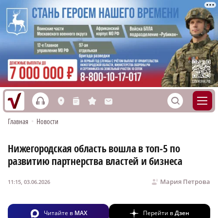
h
S
L
n
s
M
Главная
•
Новости
Нижегородская область вошла в топ‑5 по
развитию партнерства властей и бизнеса
Мария Петрова
11:15, 03.06.2026
Читайте в
MAX
Перейти в
Дзен