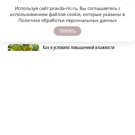
Используя сайт pravda-nn.ru, Вы соглашаетесь с
САМОЕ ПОПУЛЯРНОЕ
использованием файлов cookie, которые указаны в
Политике обработки персональных данных
Очередную атаку БПЛА отразили над
Нижегородской областью минувшей ночью
ПРИНЯТЬ
Как в условиях повышенной влажности
защитить перец от заболеваний: советы
огородникам
Детенышу зебры из зоопарка «Лимпопо»
выбрали имя
Как древние строители поднимали камни
без кранов: археолог раскрыл секреты
старых технологий
Нападающий ХК «Торпедо» Даниил Сероух
снялся в сериале «Мажор»