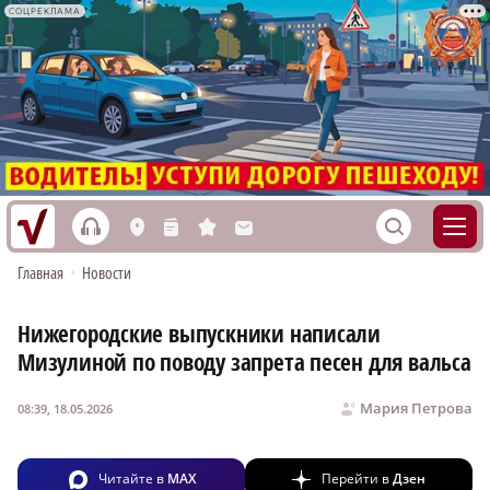
СОЦРЕКЛАМА
h
S
L
n
s
M
Главная
•
Новости
Нижегородские выпускники написали
Мизулиной по поводу запрета песен для вальса
Мария Петрова
08:39, 18.05.2026
Читайте в
MAX
Перейти в
Дзен