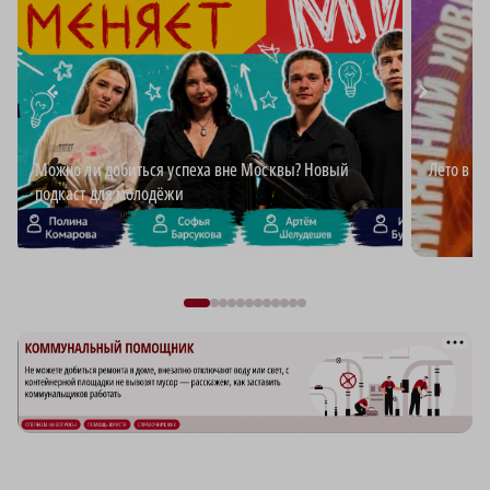
Можно ли добиться успеха вне Москвы? Новый
Лето в Н
подкаст для молодёжи