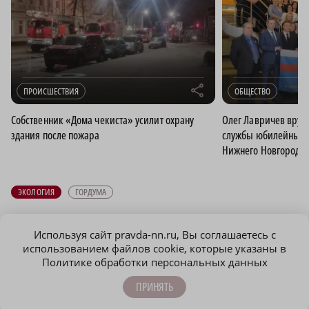
r
ПРОИСШЕСТВИЯ
ОБЩЕСТВО
Собственник «Дома чекиста» усилит охрану
Олег Лавричев вруч
здания после пожара
службы юбилейные м
Нижнего Новгорода
ЭКОЛОГИЯ
ГОРДУМА
ПОДПИСЫВАЙТЕСЬ НА НАШИ
Используя сайт pravda-nn.ru, Вы соглашаетесь с
КАНАЛЫ В MAX И TELEGRAM:
использованием файлов cookie, которые указаны в
Политике обработки персональных данных
ПРИНЯТЬ
НИЖЕГОРОДСКАЯ ПРАВДА