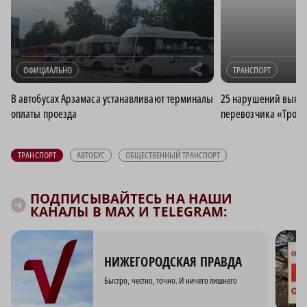
r
ОФИЦИАЛЬНО
ТРАНСПОРТ
В автобусах Арзамаса устанавливают терминалы
25 нарушений выяви
оплаты проезда
перевозчика «Тройк
ТРАНСПОРТ
АВТОБУС
ОБЩЕСТВЕННЫЙ ТРАНСПОРТ
ПОДПИСЫВАЙТЕСЬ НА НАШИ
КАНАЛЫ В MAX И TELEGRAM:
НИЖЕГОРОДСКАЯ ПРАВДА
Быстро, честно, точно. И ничего лишнего