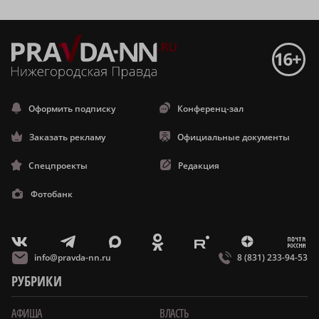
Оформить подписку
Конференц-зал
Заказать рекламу
Официальные документы
Спецпроекты
Редакция
Фотобанк
m
T
O
Z
X
E
V
info@pravda-nn.ru
8 (831) 233-94-53
РУБРИКИ
АФИША
ВЛАСТЬ