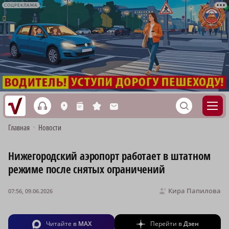
СОЦРЕКЛАМА
h
S
L
n
s
M
Главная
•
Новости
Нижегородский аэропорт работает в штатном
режиме после снятых ограничений
Кира Папилова
07:56, 09.06.2026
Читайте в
MAX
Перейти в
Дзен