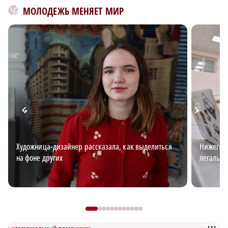
МОЛОДЕЖЬ МЕНЯЕТ МИР
Художница-дизайнер рассказала, как выделиться
Нижегоро
на фоне других
легальн