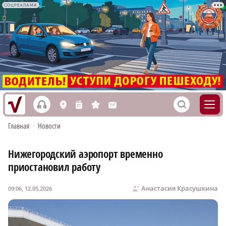
СОЦРЕКЛАМА
h
S
L
n
s
M
Главная
•
Новости
Нижегородский аэропорт временно
приостановил работу
Анастасия Красушкина
09:06, 12.05.2026