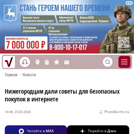
h
S
L
n
s
M
Главная
•
Новости
Нижегородцам дали советы для безопасных
покупок в интернете
Pravda-nn.ru
14:48, 23.03.2026
Читайте в
MAX
Перейти в
Дзен