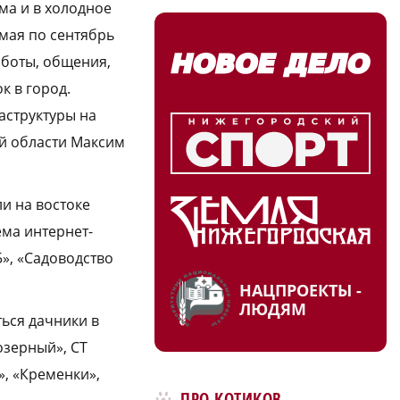
ма и в холодное
мая по сентябрь
аботы, общения,
 в город.
аструктуры на
ой области Максим
ли на востоке
ема интернет-
», «Садоводство
НАЦПРОЕКТЫ -
ЛЮДЯМ
ься дачники в
озерный», СТ
, «Кременки»,
ПРО КОТИКОВ