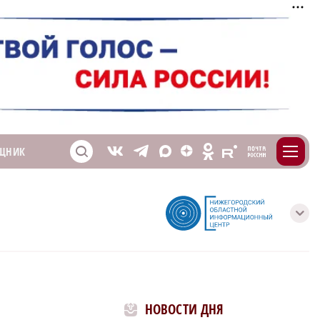
m
T
O
ЩНИК
Z
X
E
S
V
с
НОВОСТИ ДНЯ