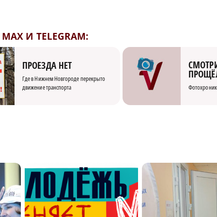
MAX И TELEGRAM:
СМОТРИ
ПРОЕЗДА НЕТ
ПРОЩЁ
Где в Нижнем Новгороде перекрыто
движение транспорта
Фотохроник