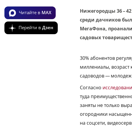
Нижегородцы 36 – 42
Читайте в
MAX
среди дачников был
Перейти в
Дзен
МегаФона, проанали
садовых товарищест
30% абонентов регуля
миллениалы, возраст к
садоводов — молодежь 
Согласно
исследован
туда преимущественно
заняты не только выр
огородники насыщенно
на соцсети, видеосер