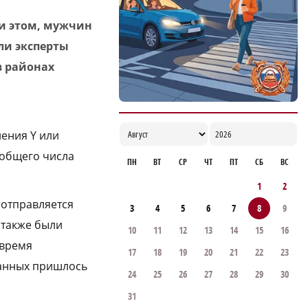
ри этом, мужчин
ли эксперты
в районах
ения Y или
 общего числа
ПН
ВТ
СР
ЧТ
ПТ
СБ
ВС
1
2
 отправляется
3
4
5
6
7
8
9
 также были
10
11
12
13
14
15
16
 время
17
18
19
20
21
22
23
данных пришлось
24
25
26
27
28
29
30
31