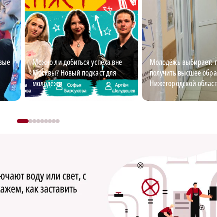
овые
Можно ли добиться успеха вне
Молодёжь выбирает: г
Москвы? Новый подкаст для
получить высшее обра
молодёжи
Нижегородской облас