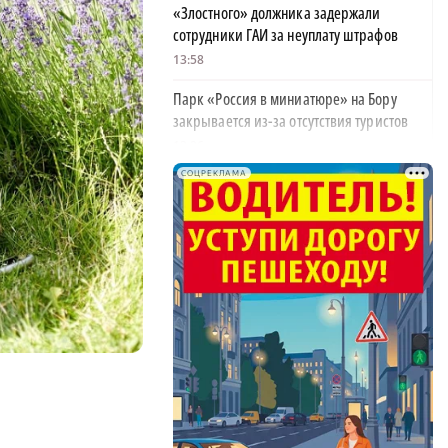
«Злостного» должника задержали
сотрудники ГАИ за неуплату штрафов
13:58
Парк «Россия в миниатюре» на Бору
закрывается из-за отсутствия туристов
13:26
СОЦРЕКЛАМА
Найти своего человека: как помогают
питомцам в центре «Планета кошек»
13:00
У нижегородских абитуриентов стали
×
популярны инженерные направления
12:48
Как помощь людям стала главным делом
жизни для нижегородской студентки
12:47