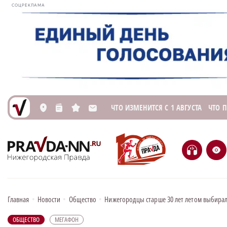
СОЦРЕКЛАМА
ЧТО ИЗМЕНИТСЯ С 1 АВГУСТА
ЧТО 
L
n
s
M
H
e
Главная
•
Новости
•
Общество
•
Нижегородцы старше 30 лет летом выбира
ОБЩЕСТВО
МЕГАФОН