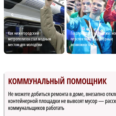
Как нижегородский
Госслужба для молодежи: н
метрополитен стал модным
перспективы и карьерные
местом для молодёжи
возможности