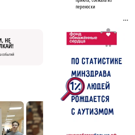
приюта, сбежала из
переноски
, НЕ
ЛКАЙ!
а событий