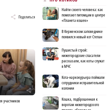
Найти своего человека: как
помогают питомцам в центре
Поделиться
«Планета кошек»
В Керженском заповеднике
появился новый кот Степан
Пушистый строй:
нижегородские спасатели
рассказали, как коты служат
в МЧС
Кота-наркокурьера поймали
сотрудники исправительной
колонии
r
Кошка, подброшенная к
ля участников
воротам нижегородского