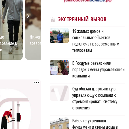
ЭКСТРЕННЫЙ ВЫЗОВ
19 жилых домов и
де
Нижегородский врач
Лучший электро
социальных объектов
зование в
возвращает людям зрение
пытается разгад
подключат к современным
ти
электричества
теплосетям
В Госдуме разъяснили
порядок смены управляющей
компании
Суд обязал дзержинскую
управляющую компанию
отремонтировать систему
отопления
Рабочие укрепляют
фундамент и стены дома в