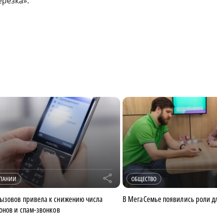
ерезка».
r
МПАНИИ
ОБЩЕСТВО
ызовов привела к снижению числа
В МегаСемье появились роли д
онов и спам-звонков