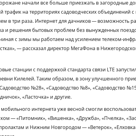
 горожане начали все больше приезжать в загородные до
й трафик на территориях садоводческих объединений с 
нем в три раза. Интернет для дачников — возможность р
а и решения бытовых проблем без вынужденных поездок
чиная с зимы мы работаем над усилением телеком-инфр
стках», — рассказал директор МегаФона в Нижегородск
овые станции с поддержкой стандарта связи LTE запусти
ревни Килелей. Таким образом, в зону улучшенного при
«Садоводство №28», «Садоводство №8», «Садоводство №15
дничок», «Ласточка» и другие.
мобильного интернета уже весной смогли воспользоват
ком — «Питомник», «Вишенка», «Дружба», «Пчелка», «За
пролактам и Нижним Новгородом — «Ветерок», «Елховка»