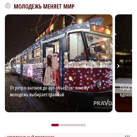
МОЛОДЕЖЬ МЕНЯЕТ МИР
От ретро-вагонов до арт-объектов: почему
Председа
молодёжь выбирает трамвай
вдохновл