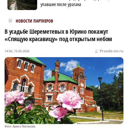
упавшие после урагана
Новости МирТесен
НОВОСТИ ПАРТНЕРОВ
В усадьбе Шереметевых в Юрино покажут
«Спящую красавицу» под открытым небом
Pravda-nn.ru
14:56, 15.05.2026
Фото: Арина Полтанова