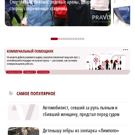
Спортивный Нижний: ледовые арены, дворцы
Андрей В
спорта, современные стадионы
золоту д
САМОЕ ПОПУЛЯРНОЕ
Автомобилист, севший за руль пьяным и
сбивший женщину, предстал перед судом
Детенышу зебры из зоопарка «Лимпопо»