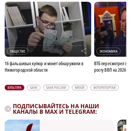
r
ОБЩЕСТВО
ЭКОНОМИКА
16 фальшивых купюр и монет обнаружили в
ВТБ пересмотрел про
Нижегородской области
росту ВВП на 2026 го
КУЛЬТУРА
БАНК
БАНК РОССИИ
МУЗЕЙ
ФОТОРЕПОРТАЖ
ПОДПИСЫВАЙТЕСЬ НА НАШИ
КАНАЛЫ В MAX И TELEGRAM: