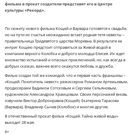
фильма в прокат создатели представят его в Центре
культуры «Рекорд».
По сюжету нового фильма Кощей и Варвара готовятся к свадьбе,
но на пути их счастья неожиданно встает родная тетя невесты –
правительница Тридевятого царства Моревна. В результате ее
интриг Кощею предстоит отправиться за Живой водой в
компании верного Колобка и доброго молодца Елисея. Их ждет
множество испытаний и опасных приключений, но, как всегда в
добрых сказках, важнее всего окажутся любовь и дружба.
Фильм создан той же командой, что и первая часть франшизы –
«Кощей. Похититель невест»: режиссером Романом Артемьевым,
продюсерами Вадимом Сотсковым и Сергеем Сельяновым,
художником Александром Храмцовым. Своих персонажей вновь
озвучили Виктор Добронравов (Кощей), Екатерина Тарасова
(Варвара), Владимир Сычев (Колобок) и многие другие.
В отечественный прокат фильм «Кощей. Тайна живой воды»
выходит 28 мая.
6+