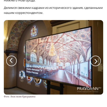
Нижнего Новгорода.
Делимся свежими кадрами из исторического здания, сделанными
нашим корреспондентом.
a
a
Фото: Анастасия Красушкина
Фо