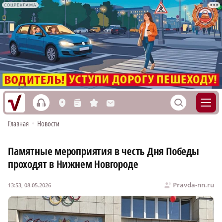
СОЦРЕКЛАМА
h
S
L
n
s
M
Главная
•
Новости
Памятные мероприятия в честь Дня Победы
проходят в Нижнем Новгороде
Pravda-nn.ru
13:53, 08.05.2026