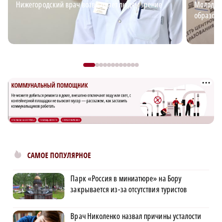
Нижегородский врач возвращает людям зрение
Молодёжь
образова
САМОЕ ПОПУЛЯРНОЕ
Парк «Россия в миниатюре» на Бору
закрывается из-за отсутствия туристов
Врач Николенко назвал причины усталости