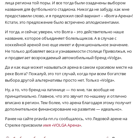
лица региона той поры. И все тогда были озадачены выбором
названия для футбольного стадиона. Никогда не забуду, как мне
предоставили слово, и я предложил свой вариант – «Волга-Арена»!
Кстати, это предложение было встречено аплодисментами.
И тогда, и сейчас уверен, что Волга – это действительно наше
название, которое объединяет болельщиков. А в случае с
хоккейной ареной оно еще имеет и функциональное значение.
Не только добавляет веса и узнаваемости столице Приволжья, но
и продвигает возрождаемый автомобильный бренд «Volga».
Да и как еще может называться арена в самом красивом месте на
реке Волга? Пожалуй, это тот случай, когда при всем богатстве
выбора другой альтернативы просто нет. Только «Volga».
Ну, а то, что бренд на латинице — по мне, так вообще не
принципиально. Главное, что это звучит по-нашему и отлично
вписано в регион.
Тем более, что арена благодаря этому получит
дополнительное финансирование на развитие — идеально».
Ранее на сайте pravda-nn.ru сообщалось, что Ледовой арене на
Стрелке присвоили
имя «VOLGA Арена»
.