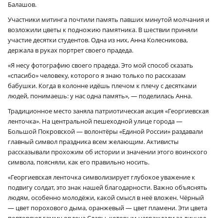
Балашов.
Участники митинга почтили память павших минутой молчания и
возложили цветы к подножию памятника. В шествии приняли
участие десятки студентов. Одна из них, Анна Колесникова,
держала в руках портрет своего прадеда.
«Я несу фотографию своего прадеда. Это мой способ сказать
«спасибо» человеку, которого я знаю только по рассказам
бабушки. Когда в колонне идёшь плечом к плечу с десятками
людей, понимаешь: у нас одна память», — поделилась Анна.
Традиционное место заняла патриотическая акция «Георгиевская
ленточка». На центральной пешеходной улице города —
Большой Покровской — волонтёры «Единой России» раздавали
главный символ праздника всем желающим. Активисты
рассказывали прохожим об истории и значении этого воинского
символа, поясняли, как его правильно носить.
«Георгиевская ленточка символизирует глубокое уважение к
подвигу солдат, это знак нашей благодарности. Важно объяснять
людям, особенно молодёжи, какой смысл в неё вложен. Чёрный
— цвет порохового дыма, оранжевый — цвет пламени. Эти цвета
повторяют гамму ордена Славы, которым награждали за личное