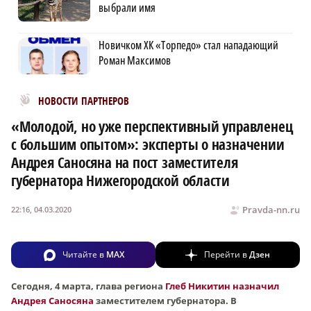
выбрали имя
Новичком ХК «Торпедо» стал нападающий
Роман Максимов
Новости МирТесен
НОВОСТИ ПАРТНЕРОВ
«Молодой, но уже перспективный управленец
с большим опытом»: эксперты о назначении
Андрея Саносяна на пост заместителя
губернатора Нижегородской области
Pravda-nn.ru
22:16, 04.03.2020
Читайте в
MAX
Перейти в
Дзен
Сегодня, 4 марта, глава региона
Глеб Никитин назначил
Андрея Саносяна
заместителем губернатора. В