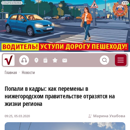
СОЦРЕКЛАМА
h
S
L
n
s
M
Главная
•
Новости
Попали в кадры: как перемены в
нижегородском правительстве отразятся на
жизни региона
Марина Ухабова
09:25, 05.03.2020