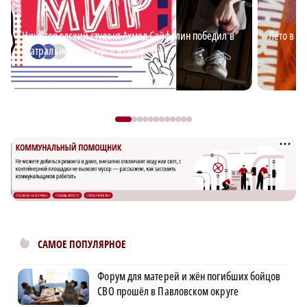
Нижегородский студент Ахмед Сайфулин победил в
Лето в Н
театральном конкурсе «Табуретка»
САМОЕ ПОПУЛЯРНОЕ
Форум для матерей и жён погибших бойцов
СВО прошёл в Павловском округе