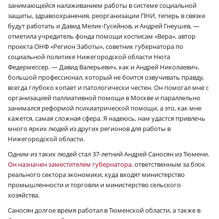
занимающейся налаживанием работы в системе социальной
защиты, здравоохранения, реорганизации ПНИ, теперь в связке
будут работать и Давид Мелик-Гусейнов, и Андрей Гнеушев, —
отметила учредитель фонда помощи хосписам «Вера», автор
проекта ОНФ «Регион Заботы», советник губернатора по
социальной политике Нижегородской области Нюта
Федермессер. — Давид Валерьевич, как и Андрей Николаевич,
большой профессионал, который не боится озвучивать правду,
всегда глубоко копает и патологически честен. Он помогал мне с
организацией паллиативной помощи в Москве и параллельно
занимался реформой психиатрической помощи, а это, как мне
кажется, самая сложная сфера. Я надеюсь, нам удастся привлечь
много ярких людей из других регионов для работы в
Нижегородской области.
Одним из таких людей стал 37-летний Андрей Саносян из Тюмени.
Он назначен заместителем губернатора,
ответственным за блок
реального сектора экономики, куда входят министерство
промышленности и торговли и министерство сельского
хозяйства.
Саносян долгое время работал в Тюменской области, а также в