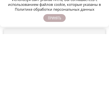
Мельникова
использованием файлов cookie, которые указаны в
Политике обработки персональных данных
ПРИНЯТЬ
В структуре правительства, которую
представил губернатор Глеб Никитин,
появилось новое направление: глава региона
выделил отдельный блок, который будет
заниматься подготовкой Нижнего
Новгорода к 800-летию города и реализацией
стратегии развития региона, что
подтверждает приоритетность этих
задач у губернатора. Что касается
реализации стратегии, то это основа
системного, поступательного развития