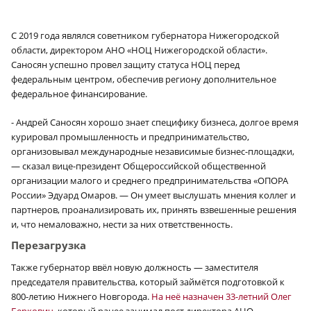
С 2019 года являлся советником губернатора Нижегородской
области, директором АНО «НОЦ Нижегородской области».
Саносян успешно провел защиту статуса НОЦ перед
федеральным центром, обеспечив региону дополнительное
федеральное финансирование.
- Андрей Саносян хорошо знает специфику бизнеса, долгое время
курировал промышленность и предпринимательство,
организовывал международные независимые бизнес-площадки,
— сказал вице-президент Общероссийской общественной
организации малого и среднего предпринимательства «ОПОРА
России» Эдуард Омаров. — Он умеет выслушать мнения коллег и
партнеров, проанализировать их, принять взвешенные решения
и, что немаловажно, нести за них ответственность.
Перезагрузка
Также губернатор ввёл новую должность — заместителя
×
председателя правительства, который займётся подготовкой к
800-летию Нижнего Новгорода.
На неё назначен 33-летний Олег
Беркович,
который ранее занимал пост директора АНО