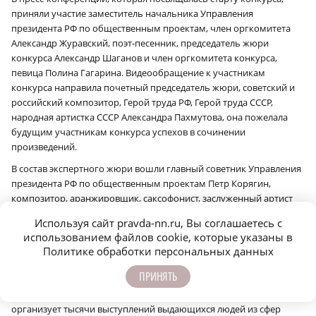
приняли участие заместитель начальника Управления
президента РФ по общественным проектам, член оргкомитета
Александр Журавский, поэт-песенник, председатель жюри
конкурса Александр Шаганов и член оргкомитета конкурса,
певица Полина Гагарина. Видеообращение к участникам
конкурса направила почетный председатель жюри, советский и
российский композитор, Герой труда РФ, Герой труда СССР,
народная артистка СССР Александра Пахмутова, она пожелала
будущим участникам конкурса успехов в сочинении
произведений.
В состав экспертного жюри вошли главный советник Управления
президента РФ по общественным проектам Петр Корягин,
композитор, аранжировщик, саксофонист, заслуженный артист
России, заслуженный деятель искусств России Владимир
Используя сайт pravda-nn.ru, Вы соглашаетесь с
Пресняков, композитор, продюсер Игорь Матвиенко,
использованием файлов cookie, которые указаны в
композитор, народный артист РФ Олег Иванов и другие деятели
Политике обработки персональных данных
культуры и искусств.
ПРИНЯТЬ
«Знание» — просветительская организация, которая ежегодно
проводит сотни мероприятий для молодежи по всей России:
организует тысячи выступлений выдающихся людей из сфер