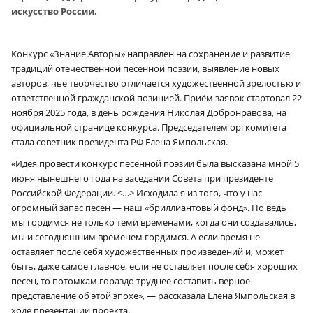
искусство России.
Конкурс «Знание.Авторы» направлен на сохранение и развитие
традиций отечественной песенной поэзии, выявление новых
авторов, чье творчество отличается художественной зрелостью и
ответственной гражданской позицией. Приём заявок стартовал 22
ноября 2025 года, в день рождения Николая Добронравова, на
официальной странице конкурса. Председателем оргкомитета
стала советник президента РФ Елена Ямпольская.
«Идея провести конкурс песенной поэзии была высказана мной 5
июня нынешнего года на заседании Совета при президенте
Российской Федерации. <…> Исходила я из того, что у нас
огромный запас песен — наш «бриллиантовый фонд». Но ведь
мы гордимся не только теми временами, когда они создавались,
мы и сегодняшним временем гордимся. А если время не
оставляет после себя художественных произведений и, может
быть, даже самое главное, если не оставляет после себя хороших
песен, то потомкам гораздо труднее составить верное
представление об этой эпохе», — рассказала Елена Ямпольская в
ходе презентации проекта.