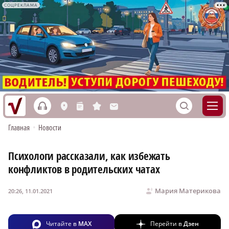
СОЦРЕКЛАМА
h
S
L
n
s
M
Главная
•
Новости
Психологи рассказали, как избежать
конфликтов в родительских чатах
Мария Материкова
20:26, 11.01.2021
Читайте в
MAX
Перейти в
Дзен