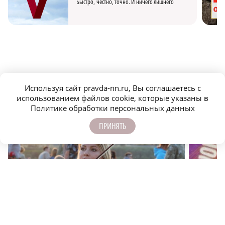
Быстро, честно, точно. И ничего лишнего
МОЛОДЕЖЬ МЕНЯЕТ МИР
Используя сайт pravda-nn.ru, Вы соглашаетесь с
использованием файлов cookie, которые указаны в
Политике обработки персональных данных
ПРИНЯТЬ
Фестивальный город: главные культурные события
Лето в Н
Нижнего Новгорода