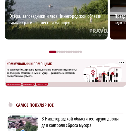
Озёра, заповедники и леса Нижегородской области:
Председа
самые красивые места и маршруты
вдохновл
САМОЕ ПОПУЛЯРНОЕ
В Нижегородской области тестируют дроны
для контроля сброса мусора