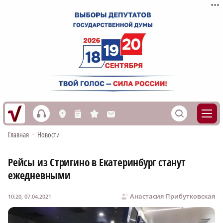
h
S
L
n
s
M
Главная
•
Новости
Рейсы из Стригино в Екатеринбург станут
ежедневными
Анастасия Прибутковская
10:20, 07.04.2021