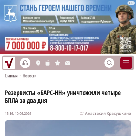
h
S
L
n
s
M
Главная
•
Новости
Резервисты «БАРС-НН» уничтожили четыре
БПЛА за два дня
Анастасия Красушкина
15:16, 10.06.2026