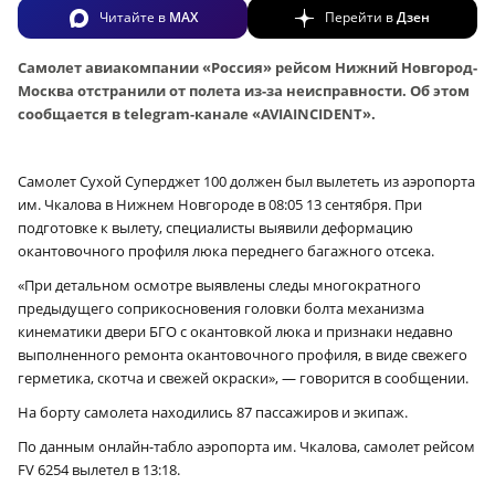
Читайте в
MAX
Перейти в
Дзен
Самолет авиакомпании «Россия» рейсом Нижний Новгород-
Москва отстранили от полета из-за неисправности. Об этом
сообщается в telegram-канале «AVIAINCIDENT».
Самолет Сухой Суперджет 100 должен был вылететь из аэропорта
им. Чкалова в Нижнем Новгороде в 08:05 13 сентября. При
подготовке к вылету, специалисты выявили деформацию
окантовочного профиля люка переднего багажного отсека.
«При детальном осмотре выявлены следы многократного
предыдущего соприкосновения головки болта механизма
кинематики двери БГО с окантовкой люка и признаки недавно
выполненного ремонта окантовочного профиля, в виде свежего
герметика, скотча и свежей окраски», — говорится в сообщении.
На борту самолета находились 87 пассажиров и экипаж.
По данным онлайн-табло аэропорта им. Чкалова, самолет рейсом
FV 6254 вылетел в 13:18.