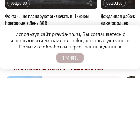
r
ОБЩЕСТВО
ОБЩЕСТВО
Фонтаны не планируют отключать в Нижнем
Дождливая рабочая 
Новгороде в День ВДВ
нижегородцев
Используя сайт pravda-nn.ru, Вы соглашаетесь с
использованием файлов cookie, которые указаны в
ОБЩЕСТВО
ПРИМЕТЫ
Политике обработки персональных данных
ПРИНЯТЬ
ПОДПИСЫВАЙТЕСЬ НА НАШИ
КАНАЛЫ В MAX И TELEGRAM:
НИЖЕГОРОДСКАЯ ПРАВДА
Быстро, честно, точно. И ничего лишнего