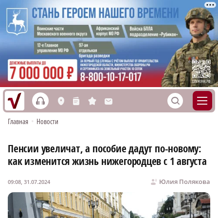
h
S
L
n
s
M
Главная
•
Новости
Пенсии увеличат, а пособие дадут по-новому:
как изменится жизнь нижегородцев с 1 августа
Юлия Полякова
09:08, 31.07.2024