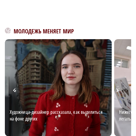
МОЛОДЕЖЬ МЕНЯЕТ МИР
Художница-дизайнер рассказала, как выделиться
Нижегоро
на фоне других
легальн