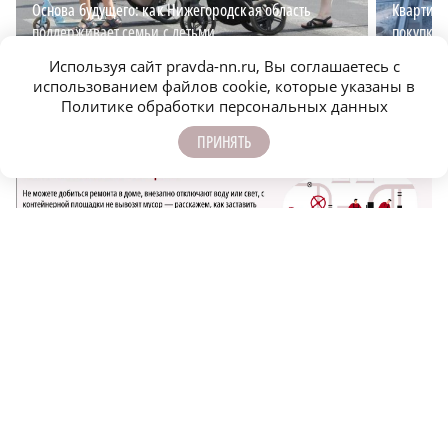
Основа будущего: как Нижегородская область
Квартирн
поддерживает семьи с детьми
покупке 
Используя сайт pravda-nn.ru, Вы соглашаетесь с
использованием файлов cookie, которые указаны в
Политике обработки персональных данных
ПРИНЯТЬ
САМОЕ ПОПУЛЯРНОЕ
На 12 млрд рублей уменьшился госдолг
Нижегородской области
Тематический поезд запустили в