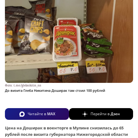
Фото: t.me/glebnikitin_nn
До визита Глеба Никитина Доширак там стоил 100 рублей
Читайте в
MAX
Перейти в
Дзен
Цена на Доширак в военторге в Мулине снизилась до 65
рублей после визита губернатора Нижегородской области