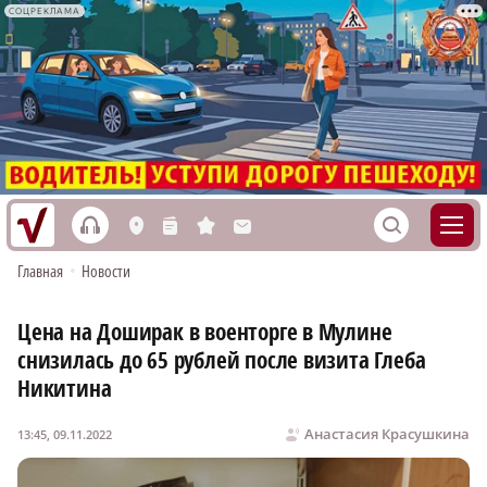
СОЦРЕКЛАМА
h
S
L
n
s
M
Главная
•
Новости
Цена на Доширак в военторге в Мулине
снизилась до 65 рублей после визита Глеба
Никитина
Анастасия Красушкина
13:45, 09.11.2022