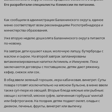
Его разработали специалисты Комиссии по питанию.
Как сообщили в администрации Балахнинского округа, единое
меню соответствует всем рекомендациям Роспотребнадзора и
министерства образования.
Уже вторую неделю дошколята Балахнинского округа питаются
по-новому.
На завтрак дети кушают каши, молочную лапшу, бутерброды с
маслом и сыром. На второй завтрак запланированы
витаминизированные напитки Актимель и Иммунеле. Пока
заключаются договоры с поставщиком, детям дают ряженку,
кефир, снежок или сок.
В обед ввели зеленый горошек, икра кабачковая, винегрет. Супы
повара готовят исключительно на мясном бульоне, в меню ввели
также суп-пюре из овощей. Вторые блюда мясные или рыбные:
овощи с котлетой, мясное суфле, запеченная горбуша/ минтай
или бефстроганов. На полдник детям подают омлет, оладьи с
джемом, печенье, фрукты, винегрет или выпечку.