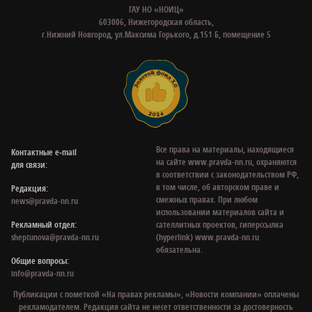
ГАУ НО «НОИЦ»
603006, Нижегородская область,
г.Нижний Новгород, ул.Максима Горького, д.151 Б, помещение 5
Все права на материалы, находящиеся
Контактные e‑mail
на сайте www.pravda-nn.ru, охраняются
для связи:
в соответствии с законодательством РФ,
в том числе, об авторском праве и
Редакция:
смежных правах. При любом
news@pravda-nn.ru
использовании материалов сайта и
Рекламный отдел:
сателлитных проектов, гиперссылка
sheptunova@pravda-nn.ru
(hyperlink) www.pravda-nn.ru
обязательна.
Общие вопросы:
info@pravda-nn.ru
Публикации с пометкой «На правах рекламы», «Новости компании» оплачены
рекламодателем. Редакция сайта не несет ответственности за достоверность