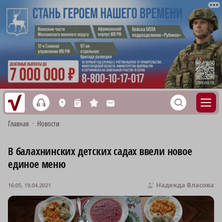
h
S
L
n
s
M
Главная
•
Новости
В балахнинских детских садах ввели новое
единое меню
Надежда Власова
16:05, 19.04.2021