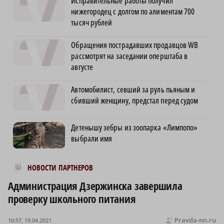
Исправительные работы получил
нижегородец с долгом по алиментам 700
тысяч рублей
Обращения пострадавших продавцов WB
рассмотрят на заседании оперштаба в
августе
Автомобилист, севший за руль пьяным и
сбивший женщину, предстал перед судом
Детенышу зебры из зоопарка «Лимпопо»
выбрали имя
Новости МирТесен
НОВОСТИ ПАРТНЕРОВ
Администрация Дзержинска завершила
проверку школьного питания
Pravda-nn.ru
10:57, 19.04.2021