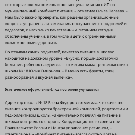
некоторые школы поменяли поставщика питания с ИП на
муниципальный комбинат питания, – отметила Ольга Палеева. –
Нам было важно проверить, как решены организационные
вопросы, устранены ли замечания, поступавшие от родителей и
педагогов, и насколько качественным питанием сегодня
обеспечены ученики, в том числе и дети с ограниченными
возможностями здоровья».
По отзывам самих родителей, качество питания в школах
находится на должном уровне. «Вкусно, порции достаточно
большие, ребенок наедается, — отметила мама третьеклассника
школы № 18 Юлия Смирнова. – В меню есть фрукты, соки,
разнообразная и вкусная выпечка».
Эстетическое оформление блюд постоянно улучшается
Директор школы № 18 Елена Федорова отметила, что качество
питания контролируется бракеражной комиссией, родителями и
педколлективом школы. «Значительно повлиял на питание в
школах контроль со стороны Координационного совета при
Правительстве России и Центра управления регионом, ‒
отметила она. – «Комбинат питания» всегда охотно идет на