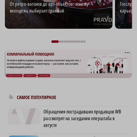
От ретро-вагонов до арт-объектов: почему
Госслужб
молодёжь выбирает трамвай
карьерн
САМОЕ ПОПУЛЯРНОЕ
Обращения пострадавших продавцов WB
рассмотрят на заседании оперштаба в
августе