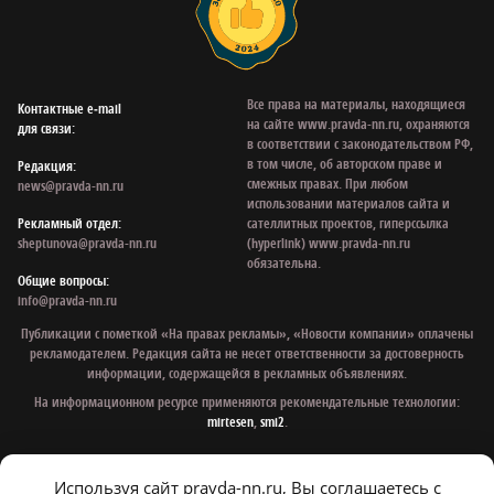
Все права на материалы, находящиеся
Контактные e‑mail
на сайте www.pravda-nn.ru, охраняются
для связи:
в соответствии с законодательством РФ,
в том числе, об авторском праве и
Редакция:
смежных правах. При любом
news@pravda-nn.ru
использовании материалов сайта и
Рекламный отдел:
сателлитных проектов, гиперссылка
sheptunova@pravda-nn.ru
(hyperlink) www.pravda-nn.ru
обязательна.
Общие вопросы:
info@pravda-nn.ru
Публикации с пометкой «На правах рекламы», «Новости компании» оплачены
рекламодателем. Редакция сайта не несет ответственности за достоверность
информации, содержащейся в рекламных объявлениях.
На информационном ресурсе применяются рекомендательные технологии:
mirtesen
,
smi2
.
Используя сайт pravda-nn.ru, Вы соглашаетесь с