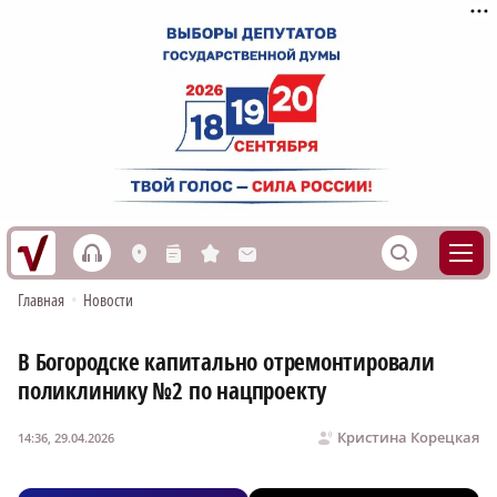
h
S
L
n
s
M
Главная
•
Новости
В Богородске капитально отремонтировали
поликлинику №2 по нацпроекту
Кристина Корецкая
14:36, 29.04.2026