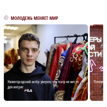
МОЛОДЕЖЬ МЕНЯЕТ МИР
Нижегородский актёр уверен, что театр не место
Почему в
для интриг