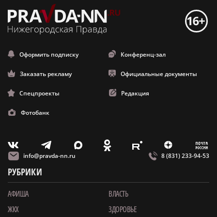
Оформить подписку
Конференц-зал
Заказать рекламу
Официальные документы
Спецпроекты
Редакция
Фотобанк
m
T
O
Z
X
E
V
info@pravda-nn.ru
8 (831) 233-94-53
РУБРИКИ
АФИША
ВЛАСТЬ
ЖКХ
ЗДОРОВЬЕ