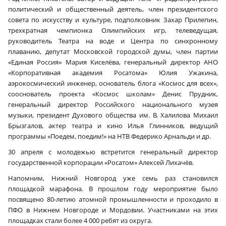
политический и общественный деятель, член президентского
совета по искусству и культуре, подполковник Захар Прилепин,
трехкратная чемпионка Олимпийских игр, телеведущая,
руководитель Театра на воде и Центра по синхронному
плаванию, депутат Московской городской думы, член партии
«Единая Россия» Мария Киселёва, генеральный директор АНО
«Корпоративная академия Росатома» Юлия Ужакина,
аэрокосмический инженер, основатель блога «Космос для всех»,
сооснователь проекта «Космос школам» Денис Прудник,
генеральный директор Российского национального музея
музыки, президент Духового общества им. В. Халилова Михаил
Брызгалов, актер театра и кино Илья Глинников, ведущий
программы «Поедем, поедим!» на НТВ Федерико Арнальди и др.
30 апреля с молодежью встретится генеральный директор
государственной корпорации «Росатом» Алексей Лихачёв.
Напомним, Нижний Новгород уже семь раз становился
площадкой марафона. В прошлом году мероприятие было
посвящено 80-летию атомной промышленности и проходило в
ПФО в Нижнем Новгороде и Мордовии. Участниками на этих
площадках стали более 4 000 ребят из округа.