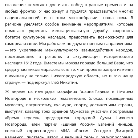
сплочение помогают достигать побед в разные времена и на
любых фронтах. У нас живут и трудятся представители многих
национальностей, и в этом многообразии — наша сила. В
регионе уделяется особое внимание мероприятиям, которые
помогают укрепить межнациональную дружбу, сохранить
богатое культурное наследие, предоставить возможности для
самореализации. Мы работаем по двум основным направлениям
— это укрепление межкультурного взаимодействия народов,
проживающих в регионе, и актуализация исторического
наследия 1612 года. Вместе мы можем гораздо больше! Верю, что
среди участников марафона есть те, чьи проекты завтра изменят
к лучшему не только Нижегородскую область, но и всю нашу
страну», — подчеркнул Глеб Никитин.
29 апреля на площадке марафона Знание.Первые в Нижнем
Новгороде в нескольких тематических блоках, посвященных
мужеству, патриотизму, культуре, спорту, достижениям страны,
выступят: кавалер трех орденов Мужества, участник программы
«Время героев», председатель городской Думы Нижнего
Новгорода, член партии «Единая Россия» Евгений Чинцов,
военный корреспондент МИА «Россия Сегодня» Дмитрий
Радченко, писатель, автор и ведущий теле- и радиопрограмм,