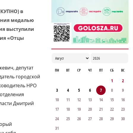
17:00
(КУПНО) в
ения медалью
ия выступили
ния «Отцы
евич, депутат
ПН
ВТ
СР
ЧТ
ПТ
СБ
ВС
датель городской
1
2
ководитель НРО
3
4
5
6
7
8
9
 отделения
10
11
12
13
14
15
16
ласти Дмитрий
17
18
19
20
21
22
23
24
25
26
27
28
29
30
торый
31
на себя