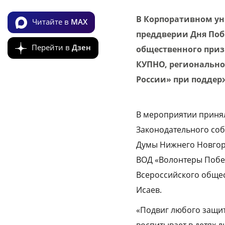
В Корпоративном ун
Читайте в
MAX
преддверии Дня Поб
Перейти в
Дзен
общественного приз
КУПНО, регионально
России» при поддер
В мероприятии принял
Законодательного соб
Думы Нижнего Новгор
ВОД «Волонтеры Побе
Всероссийского обще
Исаев.
«Подвиг любого защит
воспитывает в детях л