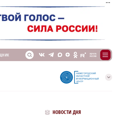
m
T
O
ЩНИК
Z
X
E
S
V
с
НОВОСТИ ДНЯ