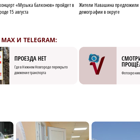
концерт «Музыка балконов» пройдет в
Жители Навашина предложили
оде 15 августа
демографии в округе
MAX И TELEGRAM:
СМОТРИ
ПРОЕЗДА НЕТ
ПРОЩЁ
Где в Нижнем Новгороде перекрыто
движение транспорта
Фотохроник