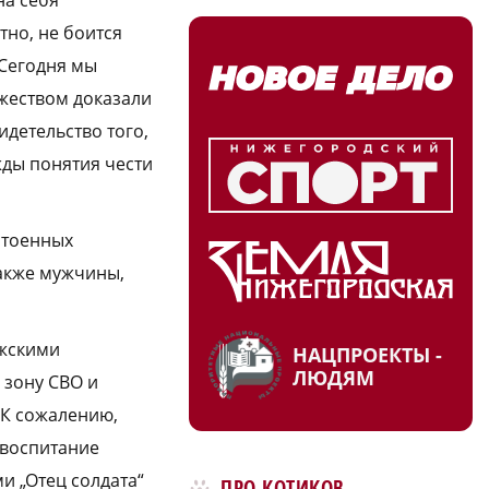
тно, не боится
 Сегодня мы
жеством доказали
идетельство того,
жды понятия чести
стоенных
также мужчины,
ужскими
НАЦПРОЕКТЫ -
ЛЮДЯМ
 зону СВО и
 К сожалению,
 воспитание
и „Отец солдата“
ПРО КОТИКОВ