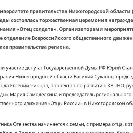
иверситете правительства Нижегородской области 
еды состоялась торжественная церемония награжд
нания «Отец солдата». Организаторами мероприят
е отделение Всероссийского общественного движе
жке правительства региона.
и участие депутат Государственной Думы РФ Юрий Станк
рания Нижегородской области Василий Суханов, предсе
ода Евгений Чинцов, проректор по развитию КУПНО, ру
ды» Мария Самоделкина и председатель регионального
ственного движения «Отцы России» в Нижегородской об
ника Отечества начинается с семьи, с примера отца, ко
юбовь к Родине, уважение к истории и готовность брать 