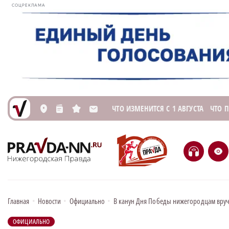
СОЦРЕКЛАМА
ЧТО ИЗМЕНИТСЯ С 1 АВГУСТА
ЧТО 
L
n
s
M
H
e
Главная
•
Новости
•
Официально
•
В канун Дня Победы нижегородцам вруч
ОФИЦИАЛЬНО