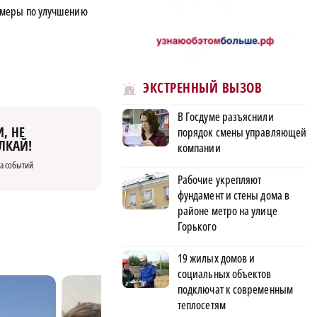
 меры по улучшению
ЭКСТРЕННЫЙ ВЫЗОВ
В Госдуме разъяснили
, НЕ
порядок смены управляющей
ЛКАЙ!
компании
а событий
Рабочие укрепляют
фундамент и стены дома в
районе метро на улице
Горького
19 жилых домов и
социальных объектов
подключат к современным
теплосетям