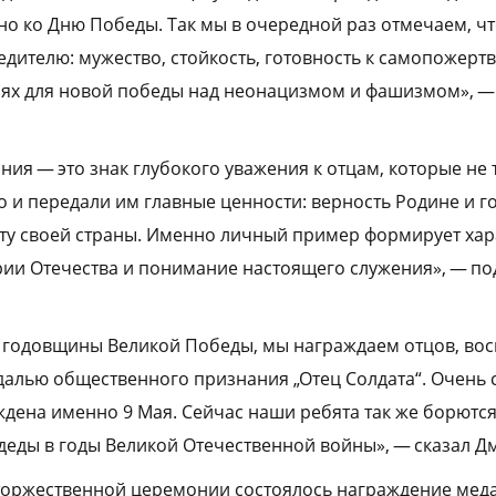
о ко Дню Победы. Так мы в очередной раз отмечаем, чт
дителю: мужество, стойкость, готовность к самопожер
ях для новой победы над неонацизмом и фашизмом», — 
ия — это знак глубокого уважения к отцам, которые не 
о и передали им главные ценности: верность Родине и г
иту своей страны. Именно личный пример формирует хар
рии Отечества и понимание настоящего служения», — п
‑й годовщины Великой Победы, мы награждаем отцов, во
далью общественного признания „Отец Солдата“. Очень 
ждена именно 9 Мая. Сейчас наши ребята так же борютс
 деды в годы Великой Отечественной войны», — сказал Д
 торжественной церемонии состоялось награждение мед