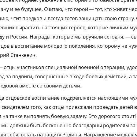
ану и ее будущее. Считаю, что герой — тот, кто живет чес
ию, чтит предков и всегда готов защищать свою страну.
евших вырастить настоящих героев, которые личным му
у и России. Награды, которые мы вручили сегодня, — св
тцов в воспитание молодого поколения, которому не чу
Юрий Станкевич.
— отцы участников специальной военной операции, удо
ад за подвиги, совершенные в ходе боевых действий, а 
редовой вместе со своими детьми.
да отцовское воспитание подкрепляется настоящими м
 свидетелем того, как отцы приезжали проведать детей в
 на танке выполнять боевую задачу. Это дорогого стоит!
и мы должны быть бесконечно благодарны родителям за
адя себя, встать на защиту Родины. Награждение медалям