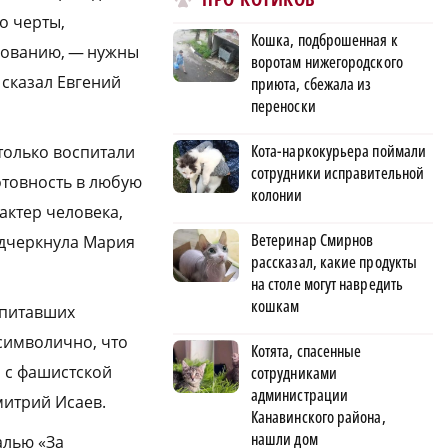
о черты,
Кошка, подброшенная к
твованию, — нужны
воротам нижегородского
сказал Евгений
приюта, сбежала из
переноски
Кота-наркокурьера поймали
только воспитали
сотрудники исправительной
отовность в любую
колонии
актер человека,
Ветеринар Смирнов
одчеркнула Мария
рассказал, какие продукты
на столе могут навредить
кошкам
спитавших
символично, что
Котята, спасенные
я с фашистской
сотрудниками
администрации
митрий Исаев.
Канавинского района,
нашли дом
алью «За