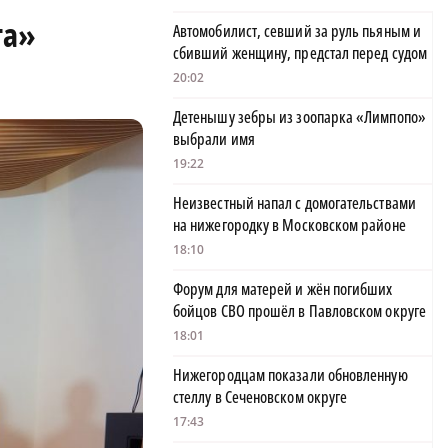
та»
Автомобилист, севший за руль пьяным и
сбивший женщину, предстал перед судом
20:02
Детенышу зебры из зоопарка «Лимпопо»
выбрали имя
19:22
Неизвестный напал с домогательствами
на нижегородку в Московском районе
18:10
Форум для матерей и жён погибших
бойцов СВО прошёл в Павловском округе
18:01
Нижегородцам показали обновленную
стеллу в Сеченовском округе
17:43