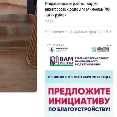
Исправительные работы получил
нижегородец с долгом по алиментам 700
тысяч рублей
17:37
Обращения пострадавших продавцов WB
рассмотрят на заседании оперштаба в
августе
СОЦРЕКЛАМА
17:21
Нижегородская область вошла в число
лидеров научно-популярного туризма
17:10
Специальный концерт «Музыка
балконов» пройдет в Нижнем Новгороде
15 августа
17:06
Опасное сливочное масло обнаружили в
Нижегородской области