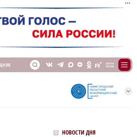
m
T
O
ЩНИК
Z
X
E
S
V
с
НОВОСТИ ДНЯ