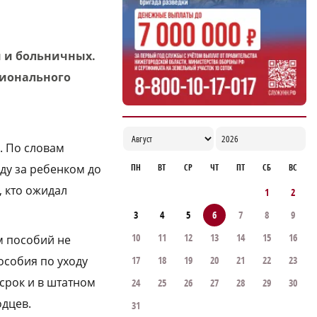
15:13
Т2 ломает четвертую стену в новой
рекламной кампании
й и больничных.
15:02
гионального
. По словам
ПН
ВТ
СР
ЧТ
ПТ
СБ
ВС
ду за ребенком до
, кто ожидал
1
2
3
4
5
6
7
8
9
10
11
12
13
14
15
16
м пособий не
17
18
19
20
21
22
23
особия по уходу
срок и в штатном
24
25
26
27
28
29
30
дцев.
31