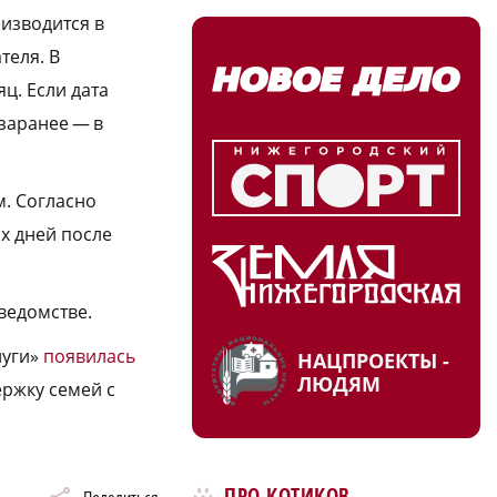
изводится в
теля. В
ц. Если дата
заранее — в
м. Согласно
х дней после
ведомстве.
луги»
появилась
НАЦПРОЕКТЫ -
ЛЮДЯМ
ржку семей с
ПРО КОТИКОВ