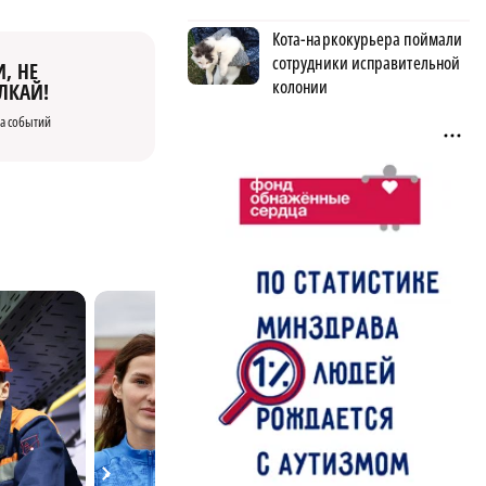
Кота-наркокурьера поймали
сотрудники исправительной
, НЕ
колонии
ЛКАЙ!
а событий