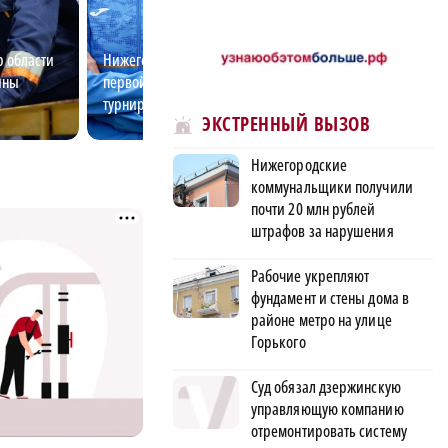
 области
Нижегородская бегунья стала
Популярные во
йны
первой на международном
в Нижегородской
турнире
тренд молодежно
ЭКСТРЕННЫЙ ВЫЗОВ
Нижегородские
коммунальщики получили
почти 20 млн рублей
штрафов за нарушения
Рабочие укрепляют
фундамент и стены дома в
районе метро на улице
Горького
Суд обязал дзержинскую
управляющую компанию
отремонтировать систему