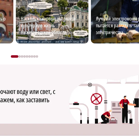
ь о
Насколько хорошо вы знаете
Лучший электромонтёр
культурную жизнь
пытается разгадать та
Нижегородской области?
электричества