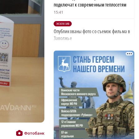
подключат к современным теплосетям
15:41
ЭКСКЛЮЗИВ
Опубликованы фото со съемок фильма в
Заволжье
15:21
Нижегородская область получила двух
партнеров в Киргизии
15:21
Проект капремонта
противорадиационных укрытий
разработают в Сарове
15:14
Штраф 100 тысяч рублей заплатит
нижегородка за аферу с грантом на тату-
салон
Фотобанк