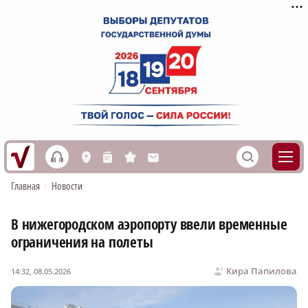
h
S
L
n
s
M
Главная
•
Новости
В нижегородском аэропорту ввели временные
ограничения на полеты
Кира Папилова
14:32, 08.05.2026