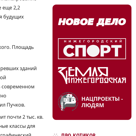
 еще 2,2
я будущих
кого. Площадь
аревших зданий
кой
в современном
тно
НАЦПРОЕКТЫ -
ЛЮДЯМ
ил Пучков.
 почти 2 тыс. кв.
нные классы для
ПРО КОТИКОВ
ографический