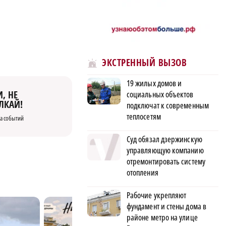
ЭКСТРЕННЫЙ ВЫЗОВ
19 жилых домов и
, НЕ
социальных объектов
ЛКАЙ!
подключат к современным
теплосетям
а событий
Суд обязал дзержинскую
управляющую компанию
отремонтировать систему
отопления
Рабочие укрепляют
фундамент и стены дома в
районе метро на улице