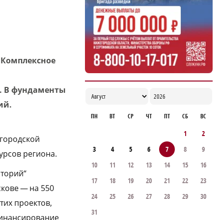
17:06
«Комплексное
е. В фундаменты
ий.
ПН
ВТ
СР
ЧТ
ПТ
СБ
ВС
1
2
егородской
3
4
5
6
7
8
9
урсов региона.
10
11
12
13
14
15
16
иторий“
17
18
19
20
21
22
23
скове — на 550
24
25
26
27
28
29
30
этих проектов,
31
финансирование