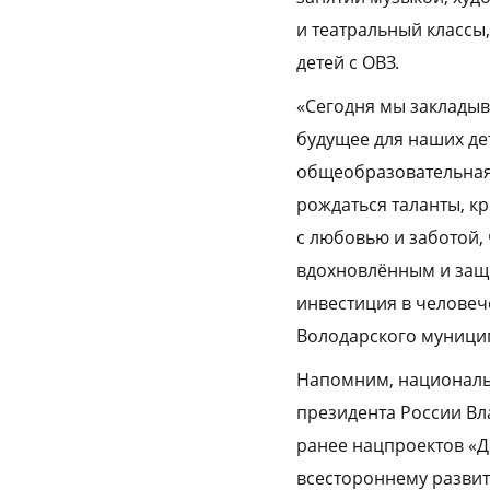
и театральный классы
детей с ОВЗ.
«Сегодня мы закладыв
будущее для наших де
общеобразовательная 
рождаться таланты, к
с любовью и заботой,
вдохновлённым и защи
инвестиция в человече
Володарского муницип
Напомним, национальн
президента России В
ранее нацпроектов «Д
всестороннему развит