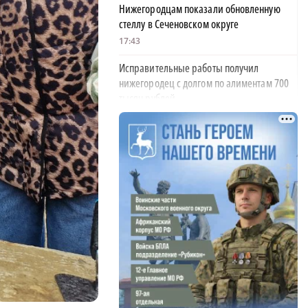
Нижегородцам показали обновленную
стеллу в Сеченовском округе
17:43
Исправительные работы получил
нижегородец с долгом по алиментам 700
тысяч рублей
17:37
Обращения пострадавших продавцов WB
рассмотрят на заседании оперштаба в
августе
×
17:21
Нижегородская область вошла в число
лидеров научно-популярного туризма
17:10
Специальный концерт «Музыка
балконов» пройдет в Нижнем Новгороде
15 августа