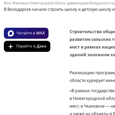
Фото: Минсельхоз Нижегородской области, администрация Володарского окр
В Володарске начали строить школу и детскую школу и
Строительство обще
Читайте в
MAX
развитие сельских т
Перейти в
Дзен
мест в рамках наци
зданий заложили ка
Реализацию программ
области курирует мин
«В рамках государств
в Нижегородской облас
мест, в Чкаловске — н
а также на объекты 