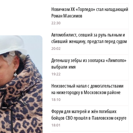
Новичком ХК «Торпедо» стал нападающий
Роман Максимов
22:30
Автомобилист, севший за руль пьяным и
сбивший женщину, предстал перед судом
20:02
Детенышу зебры из зоопарка «Лимпопо»
выбрали имя
19:22
Неизвестный напал с домогательствами
на нижегородку в Московском районе
18:10
Форум для матерей и жён погибших
бойцов СВО прошёл в Павловском округе
18:01