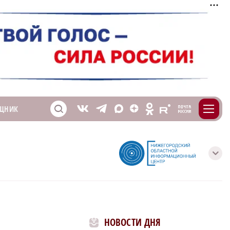
m
T
O
ЩНИК
Z
X
E
S
V
с
НОВОСТИ ДНЯ