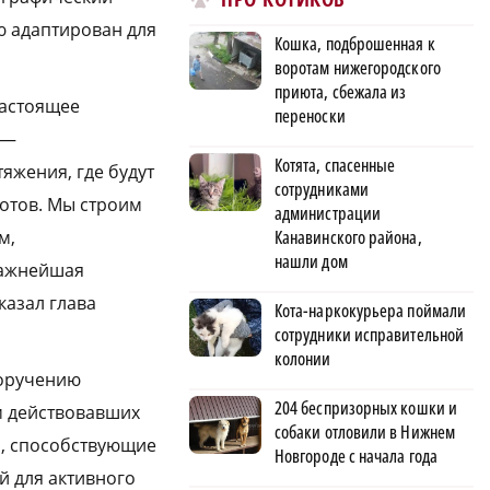
ю адаптирован для
Кошка, подброшенная к
воротам нижегородского
приюта, сбежала из
настоящее
переноски
я —
Котята, спасенные
яжения, где будут
сотрудниками
отов. Мы строим
администрации
Канавинского района,
м,
нашли дом
важнейшая
казал глава
Кота-наркокурьера поймали
сотрудники исправительной
колонии
поручению
204 беспризорных кошки и
м действовавших
собаки отловили в Нижнем
я, способствующие
Новгороде с начала года
й для активного