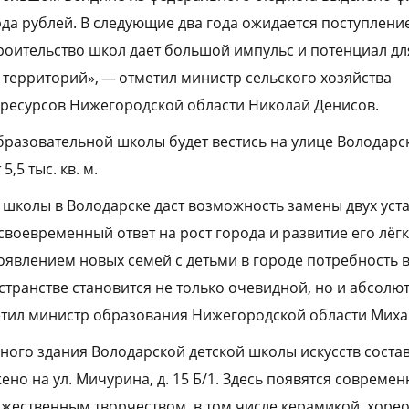
да рублей. В следующие два года ожидается поступление
роительство школ дает большой импульс и потенциал дл
 территорий», — отметил министр сельского хозяйства
ресурсов Нижегородской области Николай Денисов.
разовательной школы будет вестись на улице Володарс
,5 тыс. кв. м.
 школы в Володарске даст возможность замены двух уст
своевременный ответ на рост города и развитие его лёг
явлением новых семей с детьми в городе потребность 
транстве становится не только очевидной, но и абсолю
тил министр образования Нижегородской области Миха
ого здания Володарской детской школы искусств составит
ено на ул. Мичурина, д. 15 Б/1. Здесь появятся совреме
ожественным творчеством, в том числе керамикой, хоре