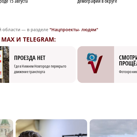
оде 15 августа
демографии в округе
й области — в разделе
"Нацпроекты- людям"
MAX И TELEGRAM:
СМОТРИ
ПРОЕЗДА НЕТ
ПРОЩЁ
Где в Нижнем Новгороде перекрыто
движение транспорта
Фотохроник