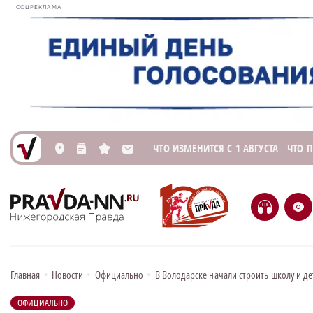
СОЦРЕКЛАМА
ЧТО ИЗМЕНИТСЯ С 1 АВГУСТА
ЧТО 
L
n
s
M
H
e
Главная
•
Новости
•
Официально
•
В Володарске начали строить школу и де
ОФИЦИАЛЬНО