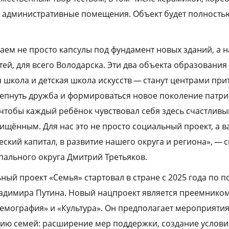
, административные помещения. Объект будет полность
аем не просто капсулы под фундамент новых зданий, а 
тей, для всего Володарска. Эти два объекта образовани
школа и детская школа искусств — станут центрами прит
репнуть дружба и формироваться новое поколение патри
 чтобы каждый ребёнок чувствовал себя здесь счастливы
щённым. Для нас это не просто социальный проект, а 
ский капитал, в развитие нашего округа и региона», — с
ального округа Дмитрий Третьяков.
ый проект «Семья» стартовал в стране с 2025 года по 
ладимира Путина. Новый нацпроект является преемнико
емография» и «Культура». Он предполагает мероприяти
ию семей: расширение мер поддержки, создание услови