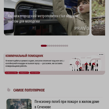
Как нижегородский метрополитен стал модным
Студент-
местом для молодёжи
лучше, ч
САМОЕ ПОПУЛЯРНОЕ
Пенсионер погиб при пожаре в жилом доме
в Сеченове