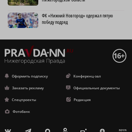
ФК «Нижний Новгород» одержал пятую
победу подряд
Оформить подписку
Конференц-зал
Заказать рекламу
Официальные документы
Спецпроекты
Редакция
Фотобанк
m
T
O
Z
X
E
V