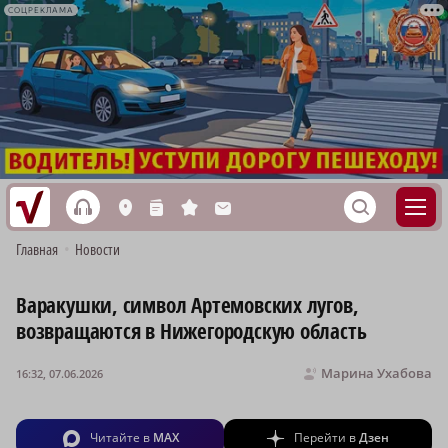
СОЦРЕКЛАМА
h
S
L
n
s
M
Главная
•
Новости
Варакушки, символ Артемовских лугов,
возвращаются в Нижегородскую область
Марина Ухабова
16:32, 07.06.2026
Читайте в
MAX
Перейти в
Дзен