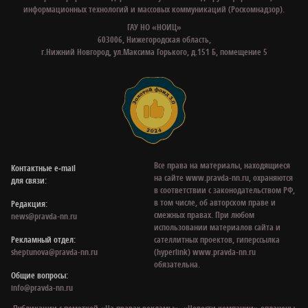
информационных технологий и массовых коммуникаций (Роскомнадзор).
ГАУ НО «НОИЦ»
603006, Нижегородская область,
г.Нижний Новгород, ул.Максима Горького, д.151 Б, помещение 5
Все права на материалы, находящиеся
Контактные e‑mail
на сайте www.pravda-nn.ru, охраняются
для связи:
в соответствии с законодательством РФ,
в том числе, об авторском праве и
Редакция:
смежных правах. При любом
news@pravda-nn.ru
использовании материалов сайта и
Рекламный отдел:
сателлитных проектов, гиперссылка
sheptunova@pravda-nn.ru
(hyperlink) www.pravda-nn.ru
обязательна.
Общие вопросы:
info@pravda-nn.ru