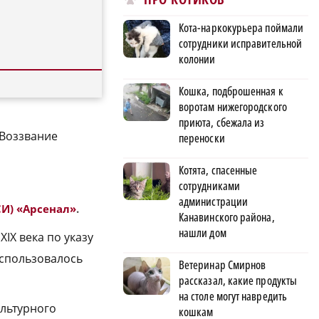
Кота-наркокурьера поймали
сотрудники исправительной
колонии
Кошка, подброшенная к
воротам нижегородского
приюта, сбежала из
«Воззвание
переноски
Котята, спасенные
сотрудниками
администрации
СИ) «Арсенал»
.
Канавинского района,
нашли дом
IX века по указу
использовалось
Ветеринар Смирнов
рассказал, какие продукты
на столе могут навредить
ультурного
кошкам