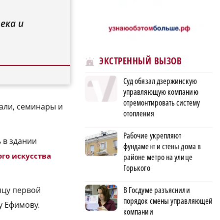
ека и
ЭКСТРЕННЫЙ ВЫЗОВ
Суд обязал дзержинскую
управляющую компанию
отремонтировать систему
али, семинары и
отопления
Рабочие укрепляют
 в здании
фундамент и стены дома в
го искусства
районе метро на улице
Горького
В Госдуме разъяснили
пцу первой
порядок смены управляющей
у Ефимову.
компании