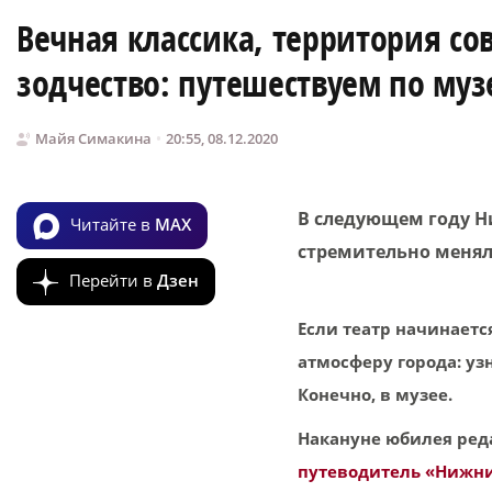
Вечная классика, территория со
зодчество: путешествуем по му
Майя Симакина
20:55, 08.12.2020
В следующем году Ни
Читайте в
MAX
стремительно менял
Перейти в
Дзен
Если театр начинается
атмосферу города: уз
Конечно, в музее.
Накануне юбилея ред
путеводитель «Нижни