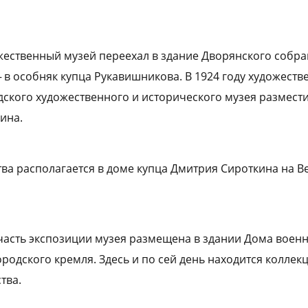
ожественный музей переехал в здание Дворянского собр
— в особняк купца Рукавишникова. В 1924 году художеств
ского художественного и исторического музея размести
ина.
ва располагается в доме купца Дмитрия Сироткина на 
 часть экспозиции музея размещена в здании Дома воен
родского кремля. Здесь и по сей день находится коллек
тва.