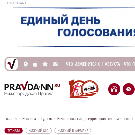
СОЦРЕКЛАМА
ЧТО ИЗМЕНИТСЯ С 1 АВГУСТА
ЧТО 
L
n
s
M
H
e
Главная
•
Новости
•
Туризм
•
Вечная классика, территория современного ис
ТУРИЗМ
НИЖНИЙ 800
НИЖНИЙ В КАРМАНЕ