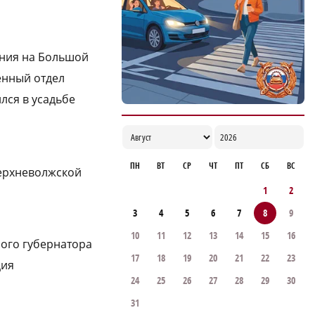
ания на Большой
енный отдел
лся в усадьбе
ПН
ВТ
СР
ЧТ
ПТ
СБ
ВС
Верхневолжской
1
2
3
4
5
6
7
8
9
10
11
12
13
14
15
16
ного губернатора
17
18
19
20
21
22
23
ция
24
25
26
27
28
29
30
31