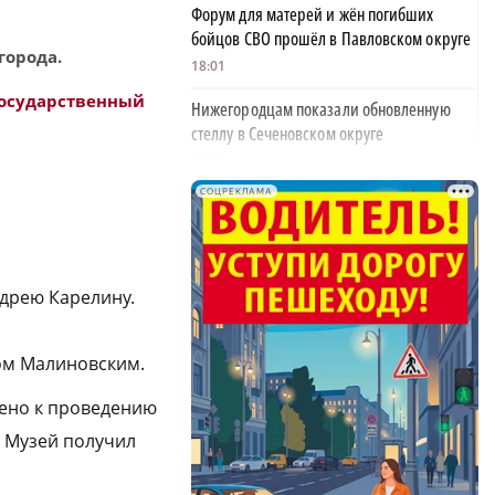
Форум для матерей и жён погибших
бойцов СВО прошёл в Павловском округе
города.
18:01
осударственный
Нижегородцам показали обновленную
стеллу в Сеченовском округе
17:43
СОЦРЕКЛАМА
Исправительные работы получил
нижегородец с долгом по алиментам 700
тысяч рублей
17:37
дрею Карелину.
Обращения пострадавших продавцов WB
рассмотрят на заседании оперштаба в
ом Малиновским.
августе
17:21
чено к проведению
 Музей получил
Нижегородская область вошла в число
лидеров научно-популярного туризма
17:10