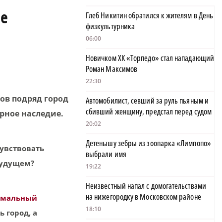
ое
Глеб Никитин обратился к жителям в День
физкультурника
06:00
Новичком ХК «Торпедо» стал нападающий
Роман Максимов
22:30
ов подряд город
Автомобилист, севший за руль пьяным и
сбивший женщину, предстал перед судом
рное наследие.
20:02
Детенышу зебры из зоопарка «Лимпопо»
чувствовать
выбрали имя
будущем?
19:22
Неизвестный напал с домогательствами
на нижегородку в Московском районе
рмальный
18:10
 город, а