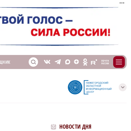
m
T
O
ЩНИК
Z
X
E
S
V
с
НОВОСТИ ДНЯ