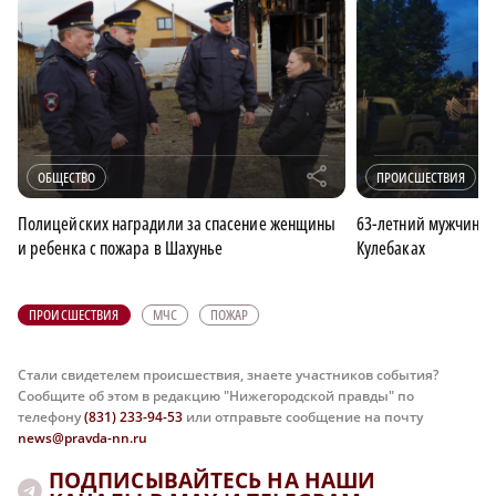
r
ОБЩЕСТВО
ПРОИСШЕСТВИЯ
Полицейских наградили за спасение женщины
63-летний мужчина п
и ребенка с пожара в Шахунье
Кулебаках
ПРОИСШЕСТВИЯ
МЧС
ПОЖАР
Стали свидетелем происшествия, знаете участников события?
Сообщите об этом в редакцию "Нижегородской правды" по
телефону
(831) 233-94-53
или отправьте сообщение на почту
news@pravda-nn.ru
ПОДПИСЫВАЙТЕСЬ НА НАШИ