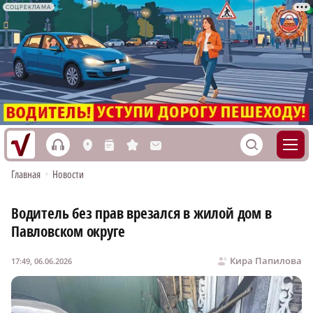
СОЦРЕКЛАМА
h
S
L
n
s
M
Главная
•
Новости
Водитель без прав врезался в жилой дом в
Павловском округе
Кира Папилова
17:49, 06.06.2026