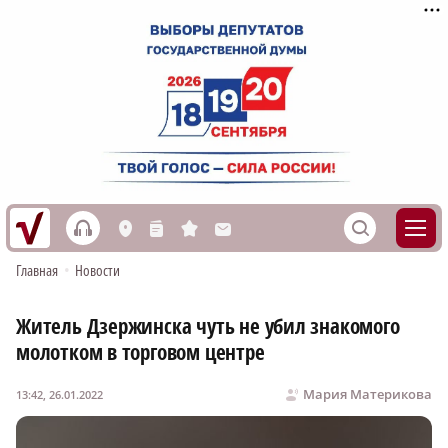
h
S
L
n
s
M
Главная
•
Новости
Житель Дзержинска чуть не убил знакомого
молотком в торговом центре
Мария Материкова
13:42, 26.01.2022