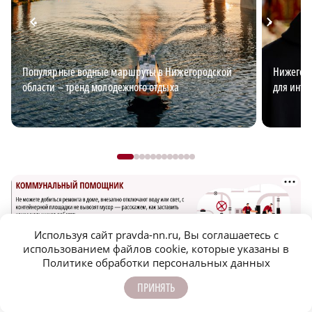
Популярные водные маршруты в Нижегородской
Нижегоро
области – тренд молодежного отдыха
для интр
Используя сайт pravda-nn.ru, Вы соглашаетесь с
использованием файлов cookie, которые указаны в
Политике обработки персональных данных
САМОЕ ПОПУЛЯРНОЕ
ПРИНЯТЬ