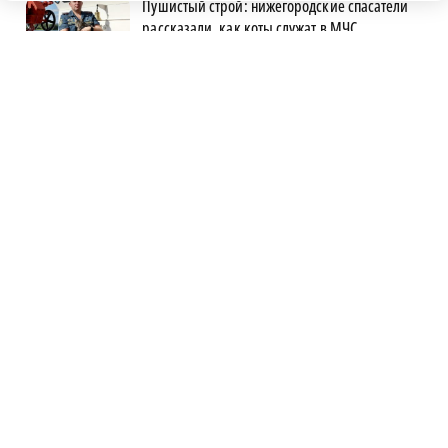
Пушистый строй: нижегородские спасатели
рассказали, как коты служат в МЧС
Парк «Россия в миниатюре» на Бору
закрывается из-за отсутствия туристов
В Нижнем Новгороде убирают деревья,
упавшие после урагана
Объявлена программа празднования 805-
летия Нижнего Новгорода
Автомобилист, севший за руль пьяным и
сбивший женщину, предстал перед судом
В Керженском заповеднике появился новый
кот Степан