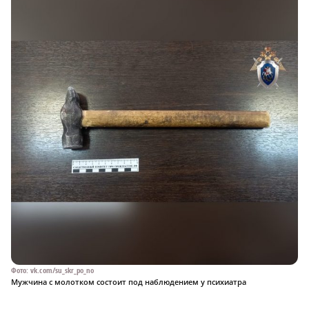
Фото: vk.com/su_skr_po_no
Мужчина с молотком состоит под наблюдением у психиатра