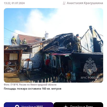
Анастасия Красушкина
13:22, 01.07.2024
Фото: ГУ МЧС России по Нижегородской области
Площадь пожара составила 160 кв. метров
Читайте в
MAX
Перейти в
Дзен