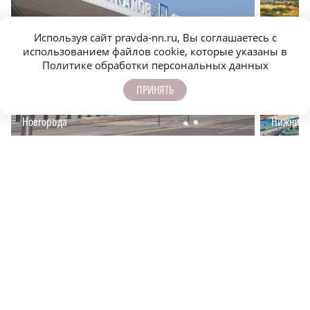
Используя сайт pravda-nn.ru, Вы соглашаетесь с
использованием файлов cookie, которые указаны в
Политике обработки персональных данных
ПРИНЯТЬ
Куда можно улететь из аэропорта Нижнего
Город ид
Новгорода
Нижний?