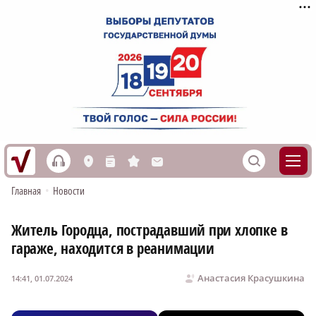
h
S
L
n
s
M
Главная
•
Новости
Житель Городца, пострадавший при хлопке в
гараже, находится в реанимации
Анастасия Красушкина
14:41, 01.07.2024