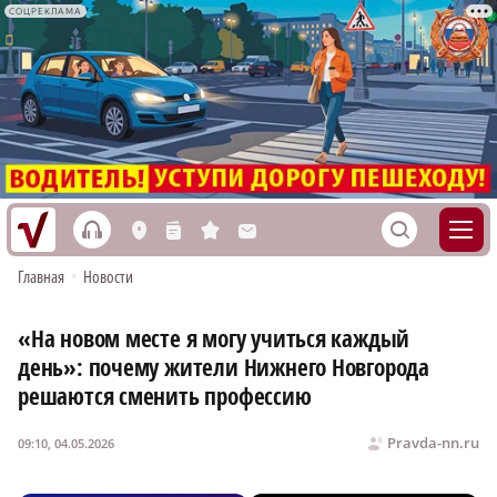
СОЦРЕКЛАМА
h
S
L
n
s
M
Главная
•
Новости
«На новом месте я могу учиться каждый
день»: почему жители Нижнего Новгорода
решаются сменить профессию
Pravda-nn.ru
09:10, 04.05.2026