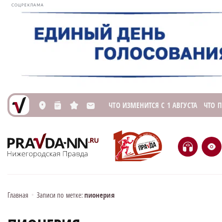
СОЦРЕКЛАМА
ЧТО ИЗМЕНИТСЯ С 1 АВГУСТА
ЧТО 
L
n
s
M
H
e
Главная
•
Записи по метке:
пионерия