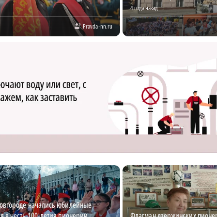
4 года назад
Pravda-nn.ru
овгороде начались юбилейные
 в честь 100-летия пионерии
Флагман дзержинских пионе