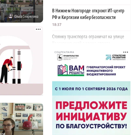
В Нижнем Новгороде откроют ИТ-центр
Ольга Севрюгина
РФ и Киргизии кибербезопасности
18:37
Стоянку транспорта ограничат на улице
Красносельской с конца августа
18:37
СОЦРЕКЛАМА
Волонтеры обнаружили заброшенный
дом, в котором живет около 20 собак и
щенков
18:02
В Нижегородской области наградили
более 40 организаций к Дню строителя
17:57
Садыр Жапаров и Глеб Никитин провели
рабочую встречу в Киргизии
ров
17:38