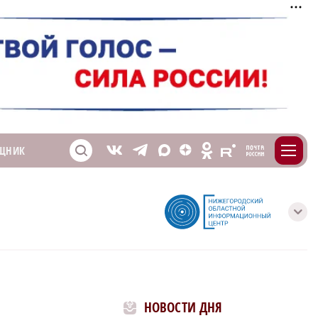
m
T
O
ЩНИК
Z
X
E
S
V
с
НОВОСТИ ДНЯ