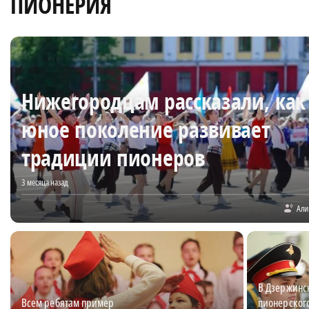
ПИОНЕРИЯ
Нижегородцам рассказали, как
юное поколение развивает
традиции пионеров
3 месяца назад
Али
В Дзержинс
Всем ребятам пример
пионерског