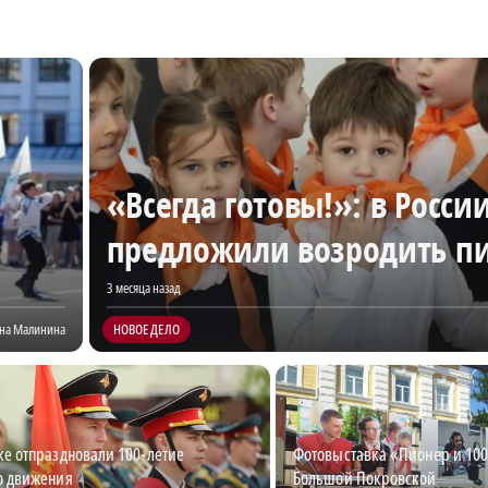
«Всегда готовы!»: в Росси
предложили возродить п
3 месяца назад
на Малинина
НОВОЕ ДЕЛО
ке отпраздновали 100-летие
Фотовыставка «Пионер и 100
о движения
Большой Покровской