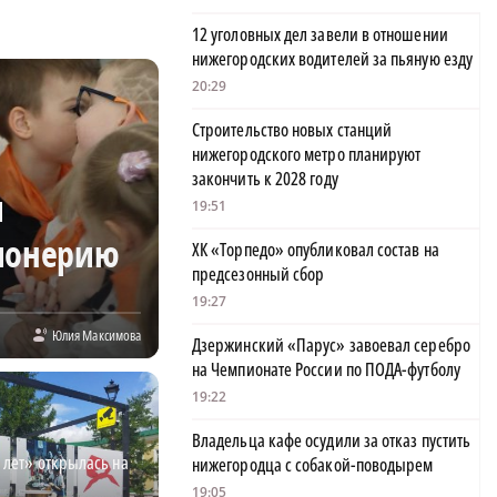
12 уголовных дел завели в отношении
нижегородских водителей за пьяную езду
20:29
Строительство новых станций
нижегородского метро планируют
закончить к 2028 году
и
19:51
ионерию
ХК «Торпедо» опубликовал состав на
предсезонный сбор
19:27
Юлия Максимова
Дзержинский «Парус» завоевал серебро
на Чемпионате России по ПОДА-футболу
19:22
Владельца кафе осудили за отказ пустить
 лет» открылась на
нижегородца с собакой-поводырем
19:05