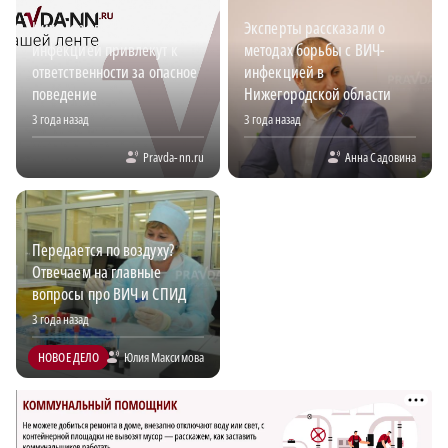
Нижегородца с ВИЧ-
Эксперты рассказали о
инфекцией привлекут к
методах борьбы с ВИЧ-
ответственности за опасное
инфекцией в
поведение
Нижегородской области
3 года назад
3 года назад
Pravda-nn.ru
Анна Садовина
Передается по воздуху?
Отвечаем на главные
вопросы про ВИЧ и СПИД
3 года назад
НОВОЕ ДЕЛО
Юлия Максимова