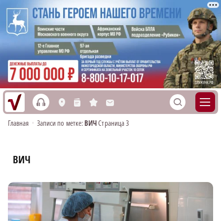
h
S
L
n
s
M
Главная
•
Записи по метке:
ВИЧ
Страница 3
ВИЧ