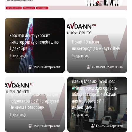
Красная лента украсит
нижегородскую телебашню
Почти 19 тысяч
1 декабря
нижегородцев живут с ВИЧ
3 года назад
3 года назад
Мария Материкова
Анастасия Красушкина
Давид Мелик-Гусейнов:
«Нижегородская область
Проект наставничества для
обладает хорошей базой
подростков с ВИЧ стартует в
для борьбы с ВИЧ-
Нижнем Новгороде
инфекцией»
3 года назад
3 года назад
Мария Материкова
Кристина Корецкая