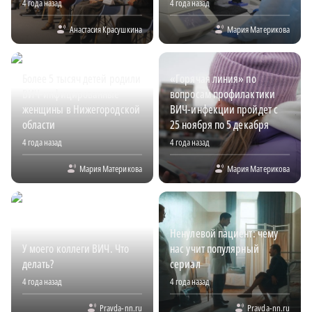
4 года назад
4 года назад
Анастасия Красушкина
Мария Материкова
Более 5 тысяч детей родили
«Горячая линия» по
ВИЧ-инфицированные
вопросам профилактики
женщины в Нижегородской
ВИЧ-инфекции пройдет с
области
25 ноября по 5 декабря
4 года назад
4 года назад
Мария Материкова
Мария Материкова
Ненулевой пациент: чему
У моего коллеги ВИЧ. Что
нас учит популярный
делать?
сериал
4 года назад
4 года назад
Pravda-nn.ru
Pravda-nn.ru