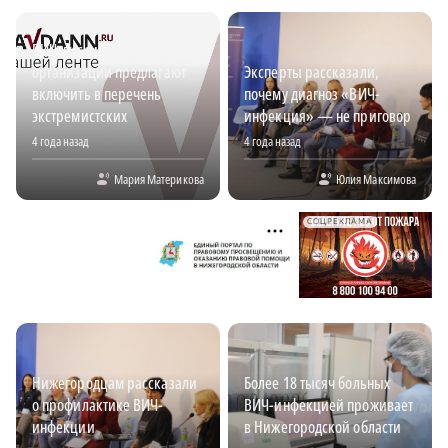
ВИЧ-диссидентские
организации предлагают
Эксперты рассказали,
включить в перечень
почему диагноз «ВИЧ-
экстремистских
инфекция» — не приговор
4 года назад
4 года назад
Мария Материкова
Юлия Максимова
СОЦРЕКЛАМА
Нижегородцам рассказали
Более 18 тысяч больных
о профилактике ВИЧ-
ВИЧ-инфекцией проживает
инфекции
в Нижегородской области