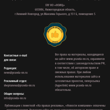
ГАУ НО «НОИЦ»
603006, Нижегородская область,
г.Нижний Новгород, ул.Максима Горького, д.151 Б, помещение 5
Все права на материалы, находящиеся
Контактные e‑mail
на сайте www.pravda-nn.ru, охраняются
для связи:
в соответствии с законодательством РФ,
в том числе, об авторском праве и
Редакция:
смежных правах. При любом
news@pravda-nn.ru
использовании материалов сайта и
Рекламный отдел:
сателлитных проектов, гиперссылка
sheptunova@pravda-nn.ru
(hyperlink) www.pravda-nn.ru
обязательна.
Общие вопросы:
info@pravda-nn.ru
Публикации с пометкой «На правах рекламы», «Новости компании» оплачены
рекламодателем. Редакция сайта не несет ответственности за достоверность