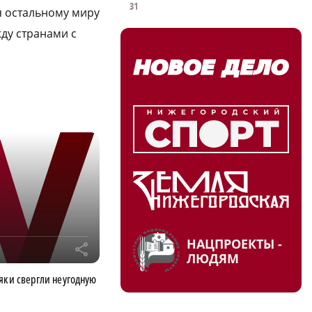
31
я остальному миру
жду странами с
НАЦПРОЕКТЫ -
r
ЛЮДЯМ
яки свергли неугодную