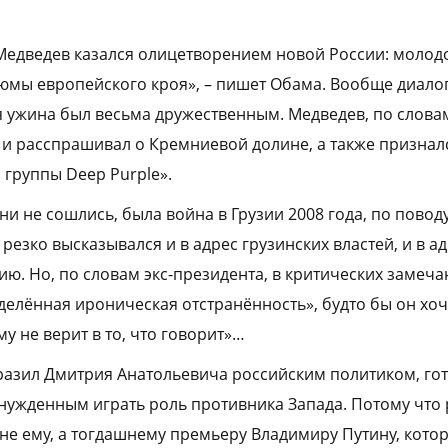
едведев казался олицетворением новой России: молодо
юмы европейского кроя», – пишет Обама. Вообще диалог
 ужина был весьма дружественным. Медведев, по слова
и расспрашивал о Кремниевой долине, а также призналс
и группы Deep Purple».
ни не сошлись, была война в Грузии 2008 года, по повод
езко высказывался и в адрес грузинских властей, и в а
ю. Но, по словам экс-президента, в критических замеч
делённая ироническая отстранённость», будто бы он хоче
у не верит в то, что говорит»…
азил Дмитрия Анатольевича российским политиком, го
нужденным играть роль противника Запада. Потому что 
не ему, а тогдашнему премьеру Владимиру Путину, кото