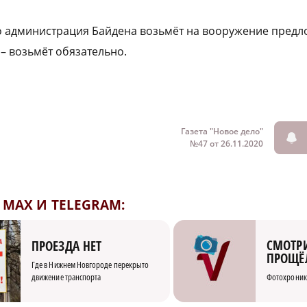
о администрация Байдена возьмёт на вооружение пред
 возьмёт обязательно.
Газета "Новое дело"
№47 от 26.11.2020
MAX И TELEGRAM:
СМОТРИ
ПРОЕЗДА НЕТ
ПРОЩЁ
Где в Нижнем Новгороде перекрыто
движение транспорта
Фотохроник