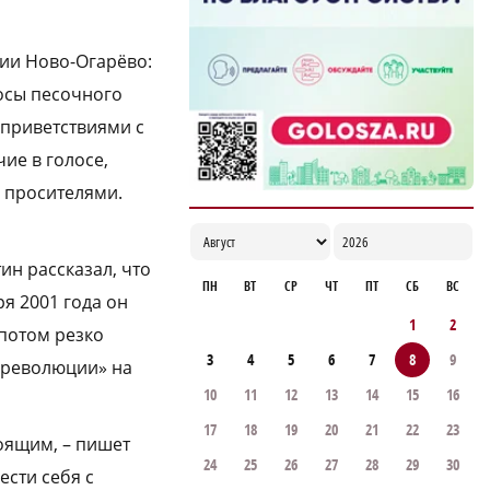
ии Ново-Огарёво:
осы песочного
 приветствиями с
ие в голосе,
 просителями.
ин рассказал, что
ПН
ВТ
СР
ЧТ
ПТ
СБ
ВС
ря 2001 года он
1
2
потом резко
3
4
5
6
7
8
9
е революции» на
10
11
12
13
14
15
16
17
18
19
20
21
22
23
тоящим, – пишет
24
25
26
27
28
29
30
ести себя с