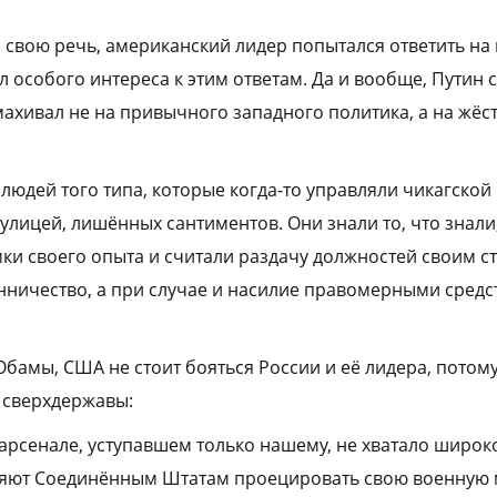
 свою речь, американский лидер попытался ответить на 
л особого интереса к этим ответам. Да и вообще, Путин 
ахивал не на привычного западного политика, а на жёс
людей того типа, которые когда-то управляли чикагской
улицей, лишённых сантиментов. Они знали то, что знали
мки своего опыта и считали раздачу должностей своим с
нничество, а при случае и насилие правомерными сред
бамы, США не стоит бояться России и её лидера, потому
с сверхдержавы:
арсенале, уступавшем только нашему, не хватало широк
оляют Соединённым Штатам проецировать свою военную 