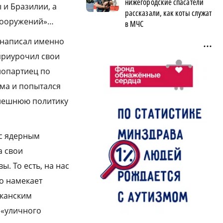
нижегородские спасатели
 и Бразилии, а
рассказали, как коты служат
 вооружений»…
в МЧС
 написал именно
 приурочил свои
нопартиец по
ма и попытался
внешнюю политику
 с ядерным
а свои
. То есть, на нас
о намекает
иканским
 «уличного