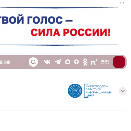
m
T
O
ЩНИК
Z
X
E
S
V
с