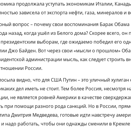
номика продолжала уступать экономикам Италии, Канады
лностью зависела от экспорта нефти, газа, минералов и
рный вопрос – почему свои воспоминания Барак Обама
года назад, когда ушёл из Белого дома? Скорее всего, он
президентским выборам, где ожидаемо победил его од
ии Джо Байден. Вот через свои «мысли о прошлом» Оба
зидентской администрации мысль, как следует строить 
 отношении России.
посыла видно, что для США Путин – это уличный хулиган
каких дел иметь не стоит. Тем более Россия, несмотря н
и, не является ровней Америки в качестве сверхдержавы
ь при помощи разного рода санкций. Но в России, прям
 типа Дмитрия Медведева, готовые идти навстречу амер
и и надо работать, чтобы они однажды сменили в Кремле