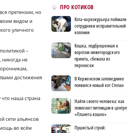
ПРО КОТИКОВ
все претензии, но
Кота-наркокурьера поймали
своим видом и
сотрудники исправительной
ткого уличного
колонии
Кошка, подброшенная к
 политикой –
воротам нижегородского
приюта, сбежала из
, никогда не
переноски
торонникам,
ствами достижения
В Керженском заповеднике
появился новый кот Степан
 что наша страна
Найти своего человека: как
помогают питомцам в центре
«Планета кошек»
ой сети альянсов
Пушистый строй:
мощь во всём