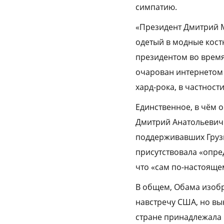
симпатию.
«Президент Дмитрий М
одетый в модные кост
президентом во время
очарован интернетом 
хард-рока, в частност
Единственное, в чём о
Дмитрий Анатольевич р
поддерживавших Грузи
присутствовала «опре
что «сам по-настоящем
В общем, Обама изобр
навстречу США, но вы
стране принадлежала 