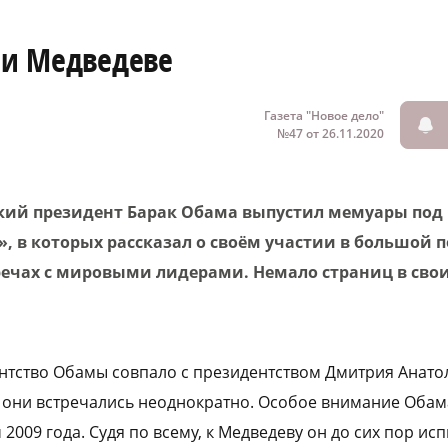
 и Медведеве
Газета "Новое дело"
№47 от 26.11.2020
ий президент Барак Обама выпустил мемуары под
, в которых рассказал о своём участии в большой п
речах с мировыми лидерами. Немало страниц в сво
ентство Обамы совпало с президентством Дмитрия Анат
 они встречались неоднократно. Особое внимание Обам
 2009 года. Судя по всему, к Медведеву он до сих пор ис