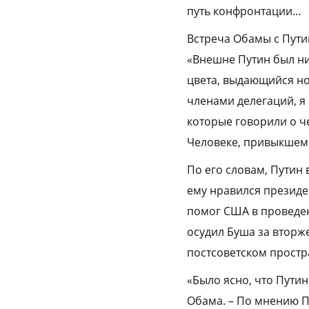
путь конфронтации…
Встреча Обамы с Пути
«Внешне Путин был ни
цвета, выдающийся но
членами делегаций, я
которые говорили о 
Человеке, привыкшем к
По его словам, Путин 
ему нравился президен
помог США в проведен
осудил Буша за вторж
постсоветском простра
«Было ясно, что Путин
Обама. – По мнению П