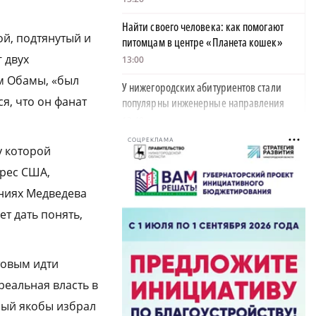
Найти своего человека: как помогают
й, подтянутый и
питомцам в центре «Планета кошек»
 двух
13:00
м Обамы, «был
У нижегородских абитуриентов стали
я, что он фанат
популярны инженерные направления
12:48
СОЦРЕКЛАМА
Как помощь людям стала главным делом
у которой
жизни для нижегородской студентки
дрес США,
12:47
аниях Медведева
Объявлена программа празднования 805-
т дать понять,
летия Нижнего Новгорода
11:56
товым идти
В Керженском заповеднике появился
реальная власть в
новый кот Степан
11:18
рый якобы избрал