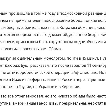
ным произошла в том же году в подмосковной резиденц
чем не примечателен: телосложение борца, тонкие вол
с и бледные, бдительные глаза. Когда мы обменивались
 отметил небрежность его движений, деланное безразлич
человеке, привыкшем быть окружённым подчинёнными и
 власти», – рассказывает Обама.
выступил с длительным монологом, почти в 45 минут. Пут
т Джордж Буш, рассказал, что после терактов 11 сентяб
ии антитеррористической операции в Афганистане. Но 
ение в Ирак и в «сферы влияния» России через «цветны
нстве – в Грузии, на Украине и в Киргизии.
 это всё отрепетировал, но его чувство обиды было нас
утина, американцы заносчивы, презрительны, не хотят в