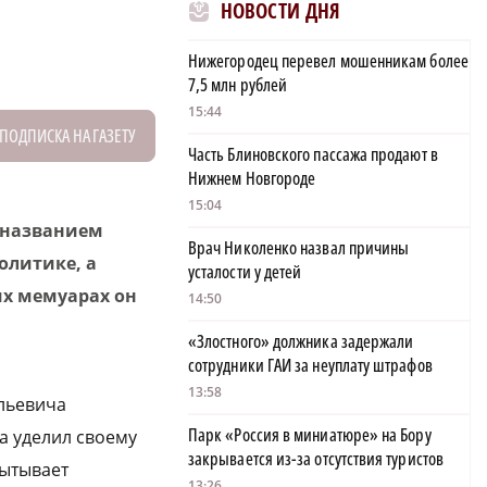
НОВОСТИ ДНЯ
Нижегородец перевел мошенникам более
7,5 млн рублей
15:44
ПОДПИСКА НА ГАЗЕТУ
Часть Блиновского пассажа продают в
Нижнем Новгороде
15:04
 названием
Врач Николенко назвал причины
олитике, а
усталости у детей
их мемуарах он
14:50
«Злостного» должника задержали
сотрудники ГАИ за неуплату штрафов
13:58
ольевича
Парк «Россия в миниатюре» на Бору
а уделил своему
закрывается из-за отсутствия туристов
пытывает
13:26