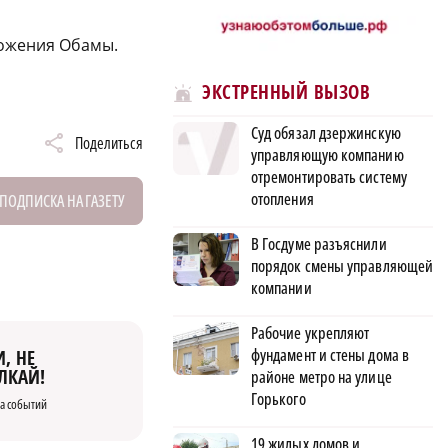
ложения Обамы.
ЭКСТРЕННЫЙ ВЫЗОВ
Суд обязал дзержинскую
Поделиться
управляющую компанию
отремонтировать систему
отопления
ПОДПИСКА НА ГАЗЕТУ
В Госдуме разъяснили
порядок смены управляющей
компании
Рабочие укрепляют
фундамент и стены дома в
, НЕ
ЛКАЙ!
районе метро на улице
Горького
а событий
19 жилых домов и