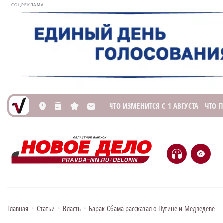
СОЦРЕКЛАМА
ЧТО ИЗМЕНИТСЯ С 1 АВГУСТА
ЧТО 
L
n
s
M
H
e
Главная
•
Статьи
•
Власть
•
Барак Обама рассказал о Путине и Медведеве