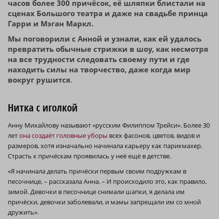
часов более 300 причёсок, её шляпки блистали на
сценах Большого театра и даже на свадьбе принца
Гарри и Мэган Маркл.
Мы поговорили с Анной и узнали, как ей удалось
превратить обычные стрижки в шоу, как несмотря
на все трудности следовать своему пути и где
находить силы на творчество, даже когда мир
вокруг рушится
.
Нитка с иголкой
Анну Михайлову называют «русским Филиппом Трейси». Более 30
лет
она создаёт головные уборы
всех фасонов, цветов, видов и
размеров, хотя изначально начинала карьеру как парикмахер.
Страсть к причёскам проявилась у неё ещё в детстве.
«Я начинала делать причёски первым своим подружкам в
песочнице, – рассказала Анна. – И происходило это, как правило,
зимой. Девочки в песочнице снимали шапки, я делала им
причёски, девочки заболевали, и мамы запрещали им со мной
дружить».