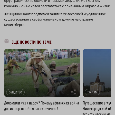
орфографические ошибки в письмах девушки. Но главное,
конечно – он не хотел расставаться с привычным образом жизни.
Женщинам Кант предпочёл занятия философией и уединённое
существование в своём маленьком домике на окраине
Кёнигсберга.
ЕЩЁ НОВОСТИ ПО ТЕМЕ
r
ОБЩЕСТВО
ТУРИЗМ
Доложили «как надо»? Почему афганская война
Путешествие вглубь 
до сих пор остаётся засекреченной
Нижегородской обла
туристический мар