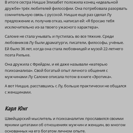
В итоге сестра Ницше Элизабет положила конец «идеальной
дружбе» трёх любителей философии. Она потребовала разорвать
сомнительную связь с русской. Ницше ещё раз сделал Лу
предложение и, получив отказ, написал ей: «Я бросаю тебя
исключительно из-за твоего ужасного характера».
Саломе не стала унывать и пустилась во все тяжкие. Среди
любовников Лу были драматурги, писатели, философы, учёные.
Ей было 36 лет, когда она стала любовницей и музой 22-летнего
поэта Рильке.
Она дружила с Фрейдом, и её даже называли «матерью
психоанализа». Свой богатый опыт личного общения с
мужчинами Лу Саломе описала потом в книге «Эротика».
А вот Ницше, расставшись с Лу, больше практически не общался
с женщинами.
Карл Юнг
Швейцарский мыслитель и психоаналитик прославился своими
яркими цитатами об отношениях мужчин и женщин, во многом
основанных на его богатом личном опыте.