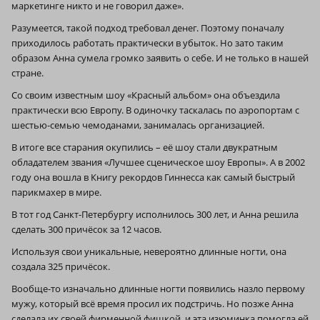
маркетинге никто и не говорил даже».
Разумеется, такой подход требовал денег. Поэтому поначалу
приходилось работать практически в убыток. Но зато таким
образом Анна сумела громко заявить о себе. И не только в нашей
стране.
Со своим известным шоу «Красный альбом» она объездила
практически всю Европу. В одиночку таскалась по аэропортам с
шестью-семью чемоданами, занималась организацией.
В итоге все старания окупились – её шоу стали двукратным
обладателем звания «Лучшее сценическое шоу Европы». А в 2002
году она вошла в Книгу рекордов Гиннесса как самый быстрый
парикмахер в мире.
В тот год Санкт-Петербургу исполнилось 300 лет, и Анна решила
сделать 300 причёсок за 12 часов.
Используя свои уникальные, невероятно длинные ногти, она
создала 325 причёсок.
Вообще-то изначально длинные ногти появились назло первому
мужу, который всё время просил их подстричь. Но позже Анна
сделала их своей фирменной фишкой, и эта изюминка помогла ей