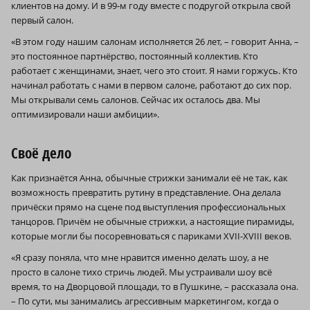
клиентов на дому. И в 99‑м году вместе с подругой открыла свой
первый салон.
«В этом году нашим салонам исполняется 26 лет, – говорит Анна, –
это постоянное партнёрство, постоянный коллектив. Кто
работает с женщинами, знает, чего это стоит. Я нами горжусь. Кто
начинал работать с нами в первом салоне, работают до сих пор.
Мы открывали семь салонов. Сейчас их осталось два. Мы
оптимизировали наши амбиции».
Своё дело
Как признаётся Анна, обычные стрижки занимали её не так, как
возможность превратить рутину в представление. Она делала
причёски прямо на сцене под выступления профессиональных
танцоров. Причём не обычные стрижки, а настоящие пирамиды,
которые могли бы посоревноваться с париками XVII-XVIII веков.
«Я сразу поняла, что мне нравится именно делать шоу, а не
просто в салоне тихо стричь людей. Мы устраивали шоу всё
время, то на Дворцовой площади, то в Пушкине, – рассказала она.
– По сути, мы занимались агрессивным маркетингом, когда о