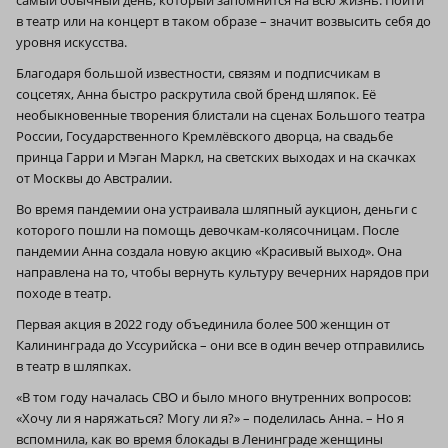
самый обычный день, который запомнится на всю жизнь. Пойти
в театр или на концерт в таком образе – значит возвысить себя до
уровня искусства.
Благодаря большой известности, связям и подписчикам в
соцсетях, Анна быстро раскрутила свой бренд шляпок. Её
необыкновенные творения блистали на сценах Большого театра
России, Государственного Кремлёвского дворца, на свадьбе
принца Гарри и Мэган Маркл, на светских выходах и на скачках
от Москвы до Австралии.
Во время пандемии она устраивала шляпный аукцион, деньги с
которого пошли на помощь девочкам-колясочницам. После
пандемии Анна создала новую акцию «Красивый выход». Она
направлена на то, чтобы вернуть культуру вечерних нарядов при
походе в театр.
Первая акция в 2022 году объединила более 500 женщин от
Калининграда до Уссурийска – они все в один вечер отправились
в театр в шляпках.
«В том году началась СВО и было много внутренних вопросов:
«Хочу ли я наряжаться? Могу ли я?» – поделилась Анна. – Но я
вспомнила, как во время блокады в Ленинграде женщины