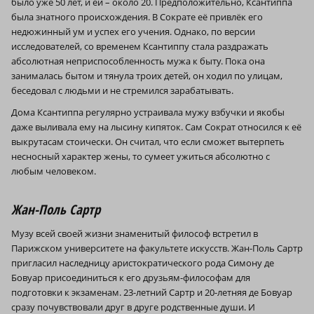
было уже 50 лет, и ей – около 20. Предположительно, Ксантиппа
была знатного происхождения. В Сократе её привлёк его
недюжинный ум и успех его учения. Однако, по версии
исследователей, со временем Ксантиппу стала раздражать
абсолютная неприспособленность мужа к быту. Пока она
занималась бытом и тянула троих детей, он ходил по улицам,
беседовал с людьми и не стремился зарабатывать.
Дома Ксантиппа регулярно устраивала мужу взбучки и якобы
даже выливала ему на лысину кипяток. Сам Сократ относился к её
выкрутасам стоически. Он считал, что если сможет вытерпеть
несносный характер жены, то сумеет ужиться абсолютно с
любым человеком.
Жан-Поль Сартр
Музу всей своей жизни знаменитый философ встретил в
Парижском университете на факультете искусств. Жан-Поль Сартр
пригласил наследницу аристократического рода Симону де
Бовуар присоединиться к его друзьям-философам для
подготовки к экзаменам. 23-летний Сартр и 20-летняя де Бовуар
сразу почувствовали друг в друге родственные души. И