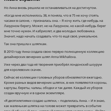
Но Анна вновь решила не останавливаться на достигнутом.
«Когда мне исполнилось 38, я поняла, что в 75 не хочу стоять
часами в салоне, – призналась она. – Я хочу жить где-нибудь на
Лазурном берегу. Может, не на Лазурном, но какой-нибудь берег
мне точно нужен. И кабриолет, и два молодых любовника.
Значит, надо начать создавать что-то ещё своё, уникальное.
Так она пришла к шляпкам.
В 2010 году Анна создала свою первую полноценную коллекцию
дизайнерских вечерних шляп Anna Mikhailova.
Уже через два года её творения приобрёл лондонский шоурум
для королевских скачек.
Сейчас её коллекции головных уборов обновляются ежегодно.
Кроме разных видов вечерних шляпок, в них появляются короны,
картузы, береты, чалмы, ободки и так далее. Каждый из уборов
создан вручную и в одном экземпляре.
«Я десятилетиями создаю шляпки, – поделилась Анна. – И я знаю,
как маленькая шляпка на голове может превратить в событие