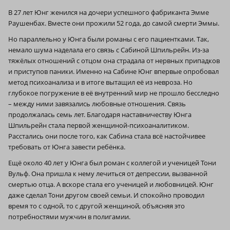
В 27 лет Юнг женился на дочери успешного фабриканта Эмме
Раушенбах. Вместе они прожили 52 года, до самой смерти Эммы.
Но параллельно у Юнга были романы с его пациентками. Так,
немало шума наделала его связь с Сабиной Шпильрейн. Из-за
тяжёлых отношений с отцом она страдала от нервных припадков
и приступов паники. Именно на Сабине Юнг впервые опробовал
метод психоанализа и в итоге вытащил её из невроза. Но
глубокое погружение в её внутренний мир не прошло бесследно
– между ними завязались любовные отношения. Связь
продолжалась семь лет. Благодаря наставничеству Юнга
Шпильрейн стала первой женщиной-психоаналитиком.
Расстались они после того, как Сабина стала всё настойчивее
требовать от Юнга завести ребёнка.
Ещё около 40 лет у Юнга был роман с коллегой и ученицей Тони
Вульф. Она пришла к нему лечиться от депрессии, вызванной
смертью отца. А вскоре стала его ученицей и любовницей. Юнг
даже сделал Тони другом своей семьи. И спокойно проводил
время то с одной, то с другой женщиной, объясняя это
потребностями мужчин в полигамии.