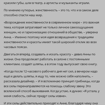
красили губы, шли в театр, а артисты и музыканты играли.
По мнению кутюрье, женственность – это то, что и в самом деле
способно спасти наш мир.
«Возрождение женственности в современном мире – это важная
тема, которая затрагивает не только личное самоощущение
женщин, но и гармонизацию отношений в обществе, – уверена
Анна. – Именно поэтому моя идея возвращения к традициям
женственности и красоты имеет такой широкий отклик во всех
часовых поясах.
Двигаться вперёд, создавать и искать красоту – девиз Анны по
жизни. Она продолжает работать в салоне с постоянными
клиентами, создаёт шляпы, а в этом году выпускает свою книгу.
«Когда после 12-часового рабочего дня нет сил, а вечером надо
ещё и делать шляпы, я ищу то, чем можно себя наполнить, –
рассказала дизайнер. – И я вспоминаю принцип грибницы, когда
все силы перенаправляются на помощь слабому звену. Это
вселенский способ выживания. Когда устаю, я думаю: «Я устала, у
меня слабость, сейчас придут силы извне».
И эти силы действительно приходят к Анне, благодаря чему она