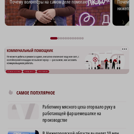
Почему волонтёры на самом деле помогают людям
Почему з
нижегор
САМОЕ ПОПУЛЯРНОЕ
Работнику мясного цеха оторвало руку в
работающей фаршемешалке на
производстве
В Нижегородской области выделят 10 млн