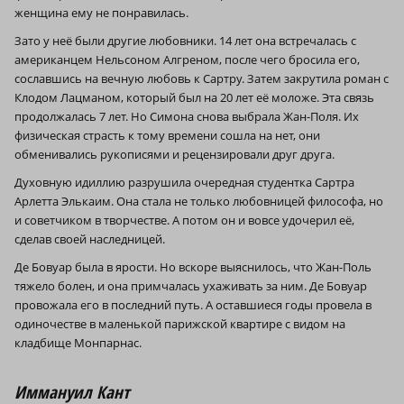
женщина ему не понравилась.
Зато у неё были другие любовники. 14 лет она встречалась с
американцем Нельсоном Алгреном, после чего бросила его,
сославшись на вечную любовь к Сартру. Затем закрутила роман с
Клодом Лацманом, который был на 20 лет её моложе. Эта связь
продолжалась 7 лет. Но Симона снова выбрала Жан-Поля. Их
физическая страсть к тому времени сошла на нет, они
обменивались рукописями и рецензировали друг друга.
Духовную идиллию разрушила очередная студентка Сартра
Арлетта Элькаим. Она стала не только любовницей философа, но
и советчиком в творчестве. А потом он и вовсе удочерил её,
сделав своей наследницей.
Де Бовуар была в ярости. Но вскоре выяснилось, что Жан-Поль
тяжело болен, и она примчалась ухаживать за ним. Де Бовуар
провожала его в последний путь. А оставшиеся годы провела в
одиночестве в маленькой парижской квартире с видом на
кладбище Монпарнас.
Иммануил Кант