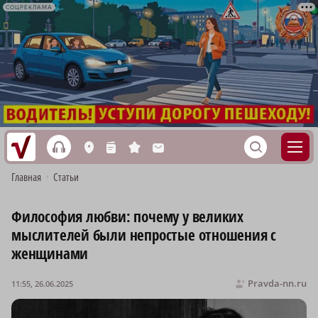
СОЦРЕКЛАМА
h
S
L
n
s
M
Главная
•
Статьи
Философия любви: почему у великих
мыслителей были непростые отношения с
женщинами
Pravda-nn.ru
11:55, 26.06.2025