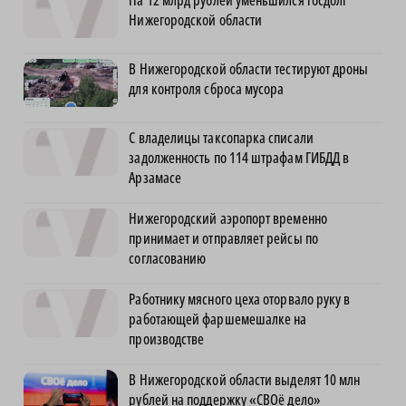
На 12 млрд рублей уменьшился госдолг
Нижегородской области
В Нижегородской области тестируют дроны
для контроля сброса мусора
С владелицы таксопарка списали
задолженность по 114 штрафам ГИБДД в
Арзамасе
Нижегородский аэропорт временно
принимает и отправляет рейсы по
согласованию
Работнику мясного цеха оторвало руку в
работающей фаршемешалке на
производстве
В Нижегородской области выделят 10 млн
рублей на поддержку «СВОё дело»