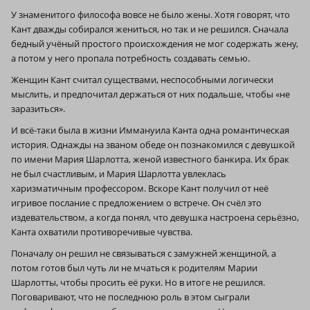
У знаменитого философа вовсе не было жены. Хотя говорят, что
Кант дважды собирался жениться, но так и не решился. Сначала
бедный учёный простого происхождения не мог содержать жену,
а потом у него пропала потребность создавать семью.
Женщин Кант считал существами, неспособными логически
мыслить, и предпочитал держаться от них подальше, чтобы «не
заразиться».
И всё-таки была в жизни Иммануила Канта одна романтическая
история. Однажды на званом обеде он познакомился с девушкой
по имени Мария Шарлотта, женой известного банкира. Их брак
не был счастливым, и Мария Шарлотта увлеклась
харизматичным профессором. Вскоре Кант получил от неё
игривое послание с предложением о встрече. Он счёл это
издевательством, а когда понял, что девушка настроена серьёзно,
Канта охватили противоречивые чувства.
Поначалу он решил не связываться с замужней женщиной, а
потом готов был чуть ли не мчаться к родителям Марии
Шарлотты, чтобы просить её руки. Но в итоге не решился.
Поговаривают, что не последнюю роль в этом сыграли