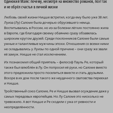
Одинокий Маяк: почему, несмотря на множество романов, поэт так
и не обрёл счастья в личной жизни
Любовь своей жизни Ницше встретил, когда ему было уже 38 лет.
Луиза (Лу) Саломе была дочерью обрусевшего немца.
Воспитывалась в России, но из-за болезни лёгких постоянно жила
в Европе, где благодаря своему обаянию сразу обзавелась
широким кругом друзей. Среди поклонников Саломе были самые
умные и талантливые мужчины эпохи. Отношения со всеми ними
не складывались у Луизы по одной причине – они сразу же звали
её замуж. Ницше не стал исключением.
Их познакомил общий приятель – философ Пауль Ре, который
также был влюблён в Лу. Он попросил её руки, но Саломе вместо
этого предложила просто поселиться вместе и стать друзьями.
Вскоре в их дом после такого же неудачного сватовства переехал
и Ницше.
Тройственный союз Саломе, Ре и Ницше вызвал осуждение даже у
самых передовых европейцев. Но Лу Саломе это нисколько не
тревожило. А вот Ницше и Ре сходили с ума от ревности и
неопределённости.