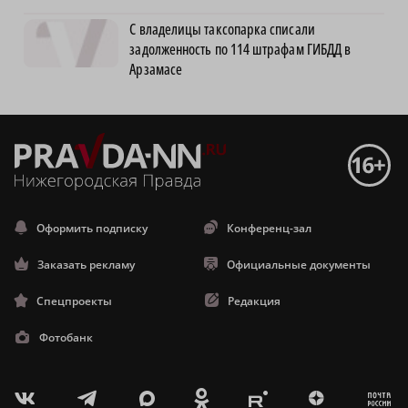
С владелицы таксопарка списали
задолженность по 114 штрафам ГИБДД в
Арзамасе
Оформить подписку
Конференц-зал
Заказать рекламу
Официальные документы
Спецпроекты
Редакция
Фотобанк
m
T
O
Z
X
E
V