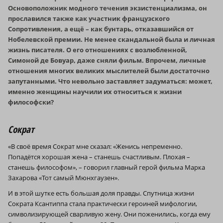
Основоположник модного течения экзистенциализма, он
прославился также как участник французского
Сопротивления, а ещё – как бунтарь, отказавшийся от
Нобелевской премии. Не менее скандальной была и личная
жизнь писателя. О его отношениях с возлюбленной,
Симоной де Бовуар, даже сняли фильм. Впрочем, личные
отношения многих великих мыслителей были достаточно
запутанными. Что невольно заставляет задуматься: может,
именно женщины научили их относиться к жизни
философски?
Сократ
«В своё время Сократ мне сказал: «Женись непременно.
Попадётся хорошая жена – станешь счастливым. Плохая –
станешь философом», – говорил главный герой фильма Марка
Захарова «Тот самый Мюнхгаузен».
И в этой шутке есть большая доля правды. Спутница жизни
Сократа Ксантиппа стала практически героиней мифологии,
символизирующей сварливую жену. Они поженились, когда ему