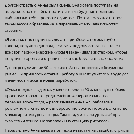
Другой страстью Анны была сцена. Она хотела поступать на
актёрское, но отец был против, и тогда будущая шляпница
выбрала для себя профессию учителя. Потом получила второе
техническое образование, а параллельно изучала искусство
стрижки.
«Я изначально научилась делать причёски, а потом, грубо
говоря, получила диплом, – смеясь, поделилась Анна. – То есть
все свои парикмахерские курсы я заканчивала экстерном, чтобы
получить корочки и огранить себя как бриллиант, так скажем».
Тут нагрянули лихие 90‑е, и жизнь Анны понеслась в безумном
ритме. Ей пришлось оставить работу в школе учителем труда для
мальчиков и искать новый заработок.
«Сумасшедшая выдалась у меня середина 90‑х, мне нужно было
прокормить семью – родителей-инженеров и сына. Всё
перемешалось тогда, – рассказывает Анна. – Я работала в
рекламном агентстве и одновременно архитектором в агентстве
малых архитектурных форм. Там придумывали урны, заборы,
скамеечки всякие. На заправочных станциях рисовала».
Параллельно Анна делала причёски невестам на свадьбы, стригла