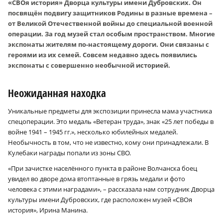
«СВОя история» Дворца культуры имени Дубровских. Он
посвящён подвигу защитников Родины в разные времена –
от Великой Отечественной войны до специальной военной
операции. За год музей стал особым пространством. Многие
экспонаты жителям по-настоящему дороги. Они связаны с
героями из их семей. Совсем недавно здесь появились
экспонаты с совершенно необычной историей.
Неожиданная находка
Уникальные предметы для экспозиции принесла мама участника
спецоперации. Это медаль «Ветеран труда», знак «25 лет победы в
войне 1941 – 1945 гг.», несколько юбилейных медалей.
Необычность в том, что не известно, кому они принадлежали. В
Кулебаки награды попали из зоны СВО.
«При зачистке населённого пункта в районе Волчанска боец
увидел во дворе дома втоптанные в грязь медали и фото
человека с этими наградами», – рассказала нам сотрудник Дворца
культуры имени Дубровских, где расположен музей «СВОя
история», Ирина Манина.