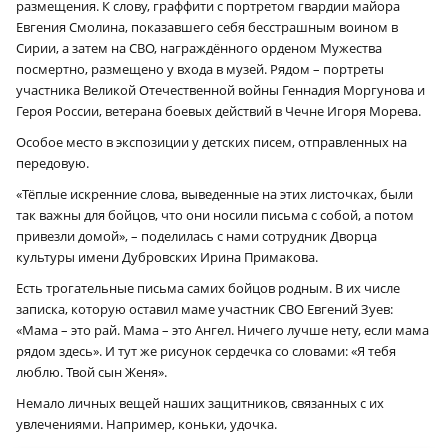
размещения. К слову, граффити с портретом гвардии майора
Евгения Смолина, показавшего себя бесстрашным воином в
Сирии, а затем на СВО, награждённого орденом Мужества
посмертно, размещено у входа в музей. Рядом – портреты
участника Великой Отечественной войны Геннадия Моргунова и
Героя России, ветерана боевых действий в Чечне Игоря Морева.
Особое место в экспозиции у детских писем, отправленных на
передовую.
«Тёплые искренние слова, выведенные на этих листочках, были
так важны для бойцов, что они носили письма с собой, а потом
привезли домой», – поделилась с нами сотрудник Дворца
культуры имени Дубровских Ирина Примакова.
Есть трогательные письма самих бойцов родным. В их числе
записка, которую оставил маме участник СВО Евгений Зуев:
«Мама – это рай. Мама – это Ангел. Ничего лучше нету, если мама
рядом здесь». И тут же рисунок сердечка со словами: «Я тебя
люблю. Твой сын Женя».
Немало личных вещей наших защитников, связанных с их
увлечениями. Например, коньки, удочка.