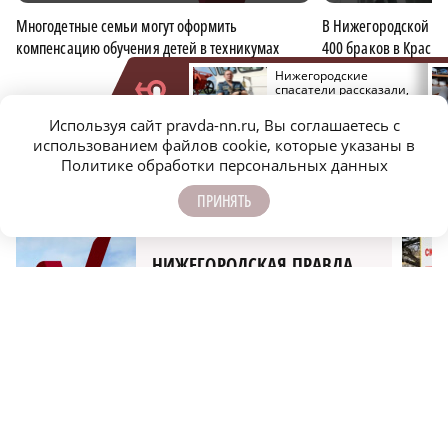
Многодетные семьи могут оформить
В Нижегородской об
компенсацию обучения детей в техникумах
400 браков в Красну
На 30% вырос средний
Нижегородские
проходной балл в
спасатели рассказали,
нижегородских вузах
как коты служат в МЧС
ОБЩЕСТВО
ДЕТИ
РОДИТЕЛИ И ДЕТИ
СЕМЬЯ
Используя сайт pravda-nn.ru, Вы соглашаетесь с
использованием файлов cookie, которые указаны в
Политике обработки персональных данных
ПОДПИСЫВАЙТЕСЬ НА НАШИ
КАНАЛЫ В MAX И TELEGRAM:
ПРИНЯТЬ
НИЖЕГОРОДСКАЯ ПРАВДА
Быстро, честно, точно. И ничего лишнего
МОЛОДЕЖЬ МЕНЯЕТ МИР