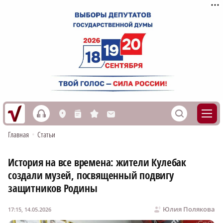
h
S
L
n
s
M
Главная
•
Статьи
История на все времена: жители Кулебак
создали музей, посвященный подвигу
защитников Родины
Юлия Полякова
17:15, 14.05.2026