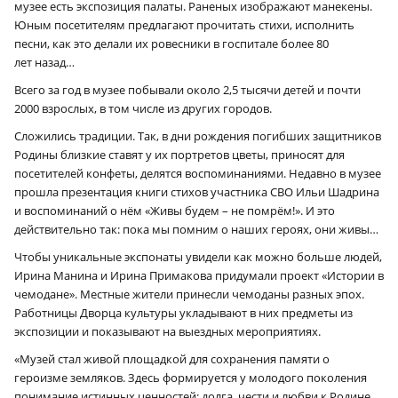
музее есть экспозиция палаты. Раненых изображают манекены.
Юным посетителям предлагают прочитать стихи, исполнить
песни, как это делали их ровесники в госпитале более 80
лет назад…
Всего за год в музее побывали около 2,5 тысячи детей и почти
2000 взрослых, в том числе из других городов.
Сложились традиции. Так, в дни рождения погибших защитников
Родины близкие ставят у их портретов цветы, приносят для
посетителей конфеты, делятся воспоминаниями. Недавно в музее
прошла презентация книги стихов участника СВО Ильи Шадрина
и воспоминаний о нём «Живы будем – не помрём!». И это
действительно так: пока мы помним о наших героях, они живы…
Чтобы уникальные экспонаты увидели как можно больше людей,
Ирина Манина и Ирина Примакова придумали проект «Истории в
чемодане». Местные жители принесли чемоданы разных эпох.
Работницы Дворца культуры укладывают в них предметы из
экспозиции и показывают на выездных мероприятиях.
«Музей стал живой площадкой для сохранения памяти о
героизме земляков. Здесь формируется у молодого поколения
понимание истинных ценностей: долга, чести и любви к Родине.