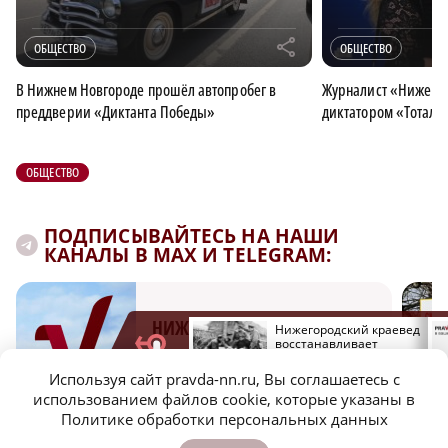
r
ОБЩЕСТВО
ОБЩЕСТВО
В Нижнем Новгороде прошёл автопробег в
Журналист «Нижегор
преддверии «Диктанта Победы»
диктатором «Тоталь
ОБЩЕСТВО
ПОДПИСЫВАЙТЕСЬ НА НАШИ
КАНАЛЫ В MAX И TELEGRAM:
НИЖЕГОРОДСКАЯ ПРАВДА
На 12% снизилось число
Нижегородский краевед
травмированных людей
восстанавливает
Быстро, честно, точно. И ничего лишнего
на Горьковской
биографии героев-
магистрали
партизан
Используя сайт pravda-nn.ru, Вы соглашаетесь с
использованием файлов cookie, которые указаны в
Политике обработки персональных данных