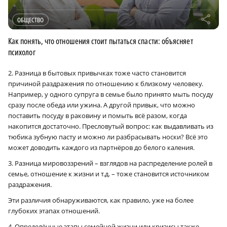
r
ОБЩЕСТВО
Как понять, что отношения стоит пытаться спасти: объясняет
психолог
2. Разница в бытовых привычках тоже часто становится
причиной раздражения по отношению к близкому человеку.
Например, у одного супруга в семье было принято мыть посуду
сразу после обеда или ужина. А другой привык, что можно
поставить посуду в раковину и помыть всё разом, когда
накопится достаточно. Пресловутый вопрос: как выдавливать из
тюбика зубную пасту и можно ли разбрасывать носки? Всё это
может доводить каждого из партнёров до белого каления.
3. Разница мировоззрений – взглядов на распределение ролей в
семье, отношение к жизни и т.д. – тоже становится источником
раздражения.
Эти различия обнаруживаются, как правило, уже на более
глубоких этапах отношений.
4. Определённые этапы семейной жизни или кризисы также