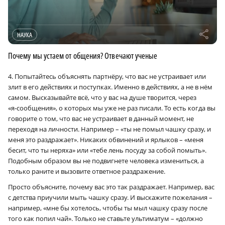
r
НАУКА
Почему мы устаем от общения? Отвечают ученые
4. Попытайтесь объяснять партнёру, что вас не устраивает или
злит в его действиях и поступках. Именно в действиях, а не в нём
самом. Высказывайте всё, что у вас на душе творится, через
«я‑сообщения», о которых мы уже не раз писали. То есть когда вы
говорите о том, что вас не устраивает в данный момент, не
переходя на личности. Например – «ты не помыл чашку сразу, и
меня это раздражает». Никаких обвинений и ярлыков – «меня
бесит, что ты неряха» или «тебе лень посуду за собой помыть».
Подобным образом вы не подвигнете человека измениться, а
только раните и вызовите ответное раздражение.
Просто объясните, почему вас это так раздражает. Например, вас
с детства приучили мыть чашку сразу. И выскажите пожелания –
например, «мне бы хотелось, чтобы ты мыл чашку сразу после
того как попил чай». Только не ставьте ультиматум – «должно