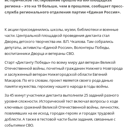
региона – это на 19 больше, чем в прошлом, сообщает пресс-
служба регионального отделения партии «Единая Россия».
К акции присоединились школы, музеи, библиотеки и военные
части.
Центральной площадкой проведения диктанта стал
Дворец детского творчества им. В.П. Чкалова. Там собрались
депутаты, активисты «Единой России», Волонтеры Победы,
воспитанники Дворца и ветераны СВО.
Старт «Диктанту Победы» по всему миру дал ветеран Великой
Отечественной войны, почетный гражданин Нижнего Новгорода
и заслуженный ветеран Нижегородской области Евгений
Макаров. По его словам, проект является своего рода данью
памяти мужества, героизму нашего народа в годы войны.
За 45 минут участники диктанта выполнили 25 заданий разного
уровня сложности. Исторический тест включал вопросы о ходе
ключевых сражений Великой Отечественной войны, личностях,
повлиявших на ее исход, городах-героях и городах трудовой
доблести. А также в тестовой части были задания, связанные с
событиями СВО.