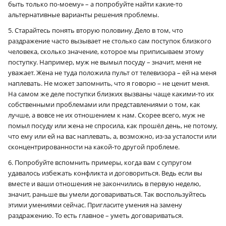
быть только по-моему» – а попробуйте найти какие-то
альтернативные варианты решения проблемы.
5. Старайтесь понять вторую половину. Дело в том, что
раздражение часто вызывает не столько сам поступок близкого
человека, сколько значение, которое мы приписываем этому
поступку. Например, муж не вымыл посуду – значит, меня не
уважает. Жена не туда положила пульт от телевизора – ей на меня
наплевать. Не может запомнить, что я говорю – не ценит меня.
На самом же деле поступки близких вызваны чаще какими-то их
собственными проблемами или представлениями о том, как
лучше, а вовсе не их отношением к нам. Скорее всего, муж не
помыл посуду или жена не спросила, как прошёл день, не потому,
что ему или ей на вас наплевать, а, возможно, из-за усталости или
сконцентрированности на какой-то другой проблеме.
6. Попробуйте вспомнить примеры, когда вам с супругом
удавалось избежать конфликта и договориться. Ведь если вы
вместе и ваши отношения не закончились в первую неделю,
значит, раньше вы умели договариваться. Так воспользуйтесь
этими умениями сейчас. Пригласите умения на замену
раздражению. То есть главное – уметь договариваться.