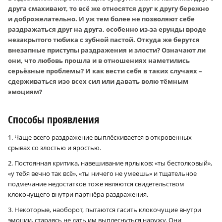
друга смахивают, то всё же относятся друг к другу бережно
и доброжелательно. И уж тем более не позволяют себе
раздражаться друг на друга, особенно из-за ерунды вроде
незакрытого тюбика с зубной пастой. Откуда же берутся
внезапные приступы раздражения и злости? Означают ли
они, что любовь прошла и в отношениях наметились
серьёзные проблемы? И как вести себя в таких случаях –
сдерживаться изо всех сил или давать волю тёмным
эмоциям?
Способы проявления
1. Чаще всего раздражение выплёскивается в откровенных
срывах со злостью и яростью.
2. Постоянная критика, навешивание ярлыков: «ты бестолковый»,
«у тебя вечно так всё», «ты ничего не умеешь» и тщательное
подмечание недостатков тоже являются свидетельством
клокочущего внутри партнёра раздражения.
3. Некоторые, наоборот, пытаются гасить клокочущие внутри
эмоции, стараясь не дать им выплеснуться наружу. Они