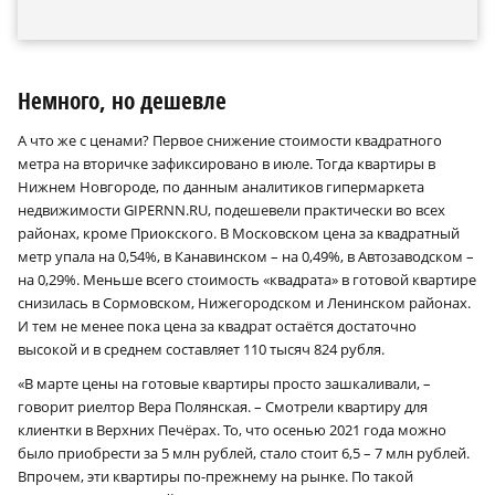
Немного, но дешевле
А что же с ценами? Первое снижение стоимости квадратного
метра на вторичке зафиксировано в июле. Тогда квартиры в
Нижнем Новгороде, по данным аналитиков гипермаркета
недвижимости GIPERNN.RU, подешевели практически во всех
районах, кроме Приокского. В Московском цена за квадратный
метр упала на 0,54%, в Канавинском – на 0,49%, в Автозаводском –
на 0,29%. Меньше всего стоимость «квадрата» в готовой квартире
снизилась в Сормовском, Нижегородском и Ленинском районах.
И тем не менее пока цена за квадрат остаётся достаточно
высокой и в среднем составляет 110 тысяч 824 рубля.
«В марте цены на готовые квартиры просто зашкаливали, –
говорит риелтор Вера Полянская. – Смотрели квартиру для
клиентки в Верхних Печёрах. То, что осенью 2021 года можно
было приобрести за 5 млн рублей, стало стоит 6,5 – 7 млн рублей.
Впрочем, эти квартиры по-прежнему на рынке. По такой