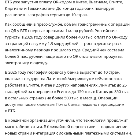
ВТБ уже запустил оплату QR-кодом в Китае, Вьетнаме, Египте,
Киргизии и Таджикистане. До конца года банк планирует
расширить географию сервиса до 10 стран.
Как сообщили в пресс-службе, объем трансграничных операций
по QR у ВТБ впервые превысил 1 млрд рублей. Российские
туристы в 2026 году совершили более 400 тыс. оплат по QR-коду
за границей на сумму 1,3 млрд рублей — рост в десятки раз к
аналогичному периоду прошлого года. Средний чек составил
более 3 тыс. рублей; чаще всего по QR оплачивают продукты,
электронику и одежду.
В 2026 году география сервиса у банка вырастет до 10 стран,
включая государства Латинской Америки; уже сейчас оплата
работает в Египте, Китае и других направлениях. Лимиты: до 25
тыс. рублей за операцию в Египте, до 150 тыс. в Китае, до 350 тыс.
в остальных странах (не более 500 тыс. в месяц). Операции
доступны также клиентам Почта банка, недавно перешедшим
в ВТБ.
В кредитной организации уточнили, что технология продолжит
масштабироваться. В ближайшей перспективе — подключение
новых стран и интеграция с локальными платежными системами,