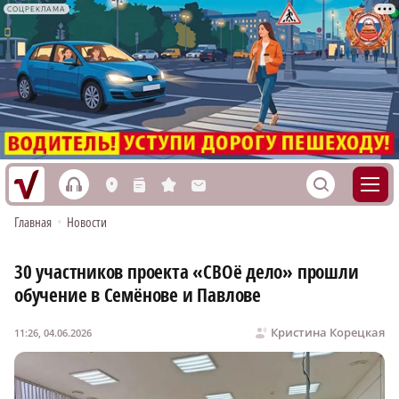
СОЦРЕКЛАМА
h
S
L
n
s
M
Главная
•
Новости
30 участников проекта «СВОё дело» прошли
обучение в Семёнове и Павлове
Кристина Корецкая
11:26, 04.06.2026