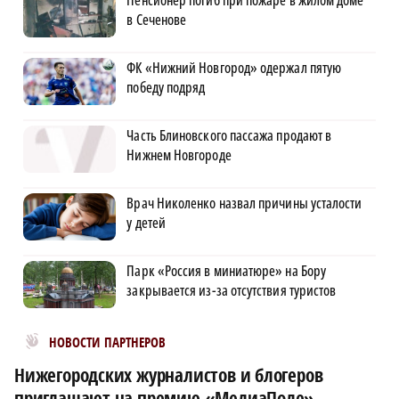
Пенсионер погиб при пожаре в жилом доме
в Сеченове
ФК «Нижний Новгород» одержал пятую
победу подряд
Часть Блиновского пассажа продают в
Нижнем Новгороде
Врач Николенко назвал причины усталости
у детей
Парк «Россия в миниатюре» на Бору
закрывается из-за отсутствия туристов
Новости МирТесен
НОВОСТИ ПАРТНЕРОВ
Нижегородских журналистов и блогеров
приглашают на премию «МедиаПоле»