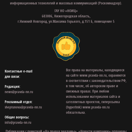
информационных технологий и массовых коммуникаций (Роскомнадзор).
ГАУ НО «НОИЦ»
603006, Нижегородская область,
г.Нижний Новгород, ул.Максима Горького, д.151 Б, помещение 5
Все права на материалы, находящиеся
Контактные e‑mail
на сайте www.pravda-nn.ru, охраняются
для связи:
в соответствии с законодательством РФ,
в том числе, об авторском праве и
Редакция:
смежных правах. При любом
news@pravda-nn.ru
использовании материалов сайта и
Рекламный отдел:
сателлитных проектов, гиперссылка
sheptunova@pravda-nn.ru
(hyperlink) www.pravda-nn.ru
обязательна.
Общие вопросы:
info@pravda-nn.ru
Публикации с пометкой «На правах рекламы», «Новости компании» оплачены