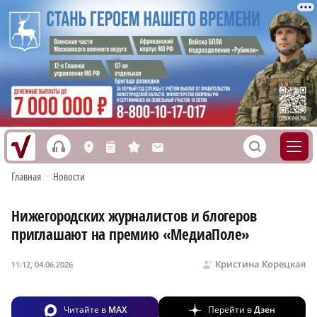
h
S
L
n
s
M
Главная
•
Новости
Нижегородских журналистов и блогеров
приглашают на премию «МедиаПоле»
Кристина Корецкая
11:12, 04.06.2026
Читайте в
MAX
Перейти в
Дзен