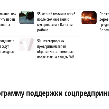
 повышенной
55-летний мужчина погиб
Поджо
тить перец
после столкновения с
дерев
 советы
мусоровозом в Вачском
предп
районе
Ворот
лодание и
50 нижегородских
а ждут
предпринимателей
 выходные
обратились за помощью
после атак на склады WB
ограмму поддержки соцпредприн