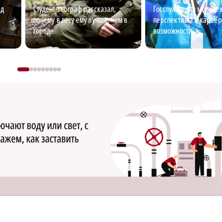
ед
Студент-географ рассказал,
Госслужба для молоде
почему в лесу ему лучше, чем в
перспективы и карье
городе
возможности