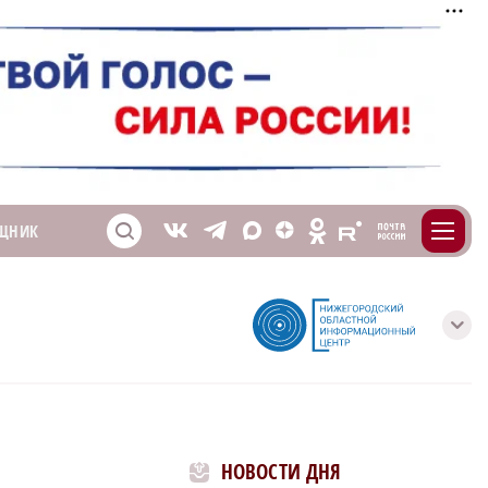
m
T
O
ЩНИК
Z
X
E
S
V
с
НОВОСТИ ДНЯ