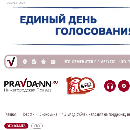
СОЦРЕКЛАМА
ЧТО ИЗМЕНИТСЯ С 1 АВГУСТА
ЧТО 
L
n
s
M
H
e
Главная
•
Новости
•
Экономика
•
4,7 млрд рублей направят на поддержку н
ЭКОНОМИКА
СВО