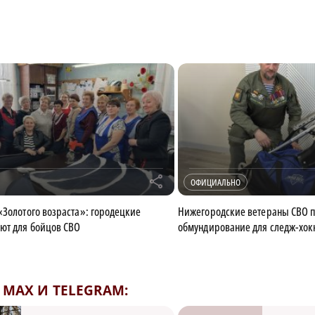
r
ОФИЦИАЛЬНО
«Золотого возраста»: городецкие
Нижегородские ветераны СВО 
ют для бойцов СВО
обмундирование для следж-хок
MAX И TELEGRAM: