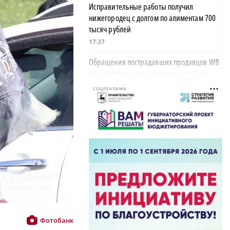
Исправительные работы получил
нижегородец с долгом по алиментам 700
тысяч рублей
17:37
Обращения пострадавших продавцов WB
рассмотрят на заседании оперштаба в
августе
СОЦРЕКЛАМА
17:21
Нижегородская область вошла в число
лидеров научно-популярного туризма
×
17:10
Специальный концерт «Музыка
балконов» пройдет в Нижнем Новгороде
15 августа
17:06
Опасное сливочное масло обнаружили в
Фотобанк
Нижегородской области