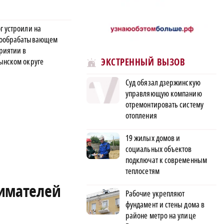
г устроили на
ообрабатывающем
риятии в
ЭКСТРЕННЫЙ ВЫЗОВ
ынском округе
Суд обязал дзержинскую
управляющую компанию
отремонтировать систему
отопления
19 жилых домов и
социальных объектов
подключат к современным
теплосетям
имателей
Рабочие укрепляют
фундамент и стены дома в
районе метро на улице