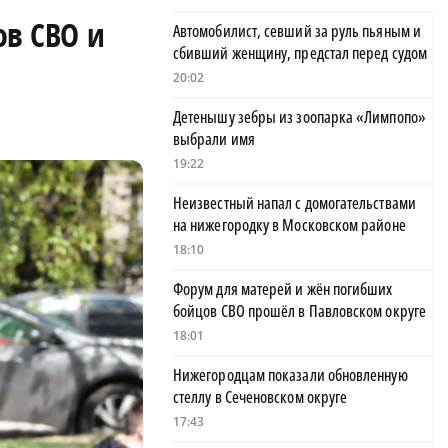
ов СВО и
Автомобилист, севший за руль пьяным и
сбивший женщину, предстал перед судом
20:02
Детенышу зебры из зоопарка «Лимпопо»
выбрали имя
19:22
Неизвестный напал с домогательствами
на нижегородку в Московском районе
18:10
Форум для матерей и жён погибших
бойцов СВО прошёл в Павловском округе
18:01
Нижегородцам показали обновленную
стеллу в Сеченовском округе
17:43