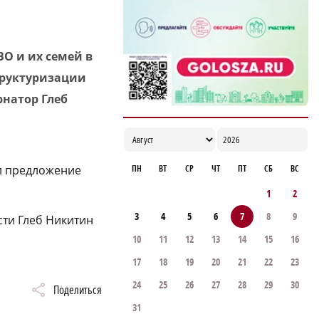
17:00
О и их семей в
труктуризации
рнатор Глеб
ПН
ВТ
СР
ЧТ
ПТ
СБ
ВС
л предложение
1
2
3
4
5
6
7
8
9
сти Глеб Никитин
10
11
12
13
14
15
16
17
18
19
20
21
22
23
24
25
26
27
28
29
30
Поделиться
31