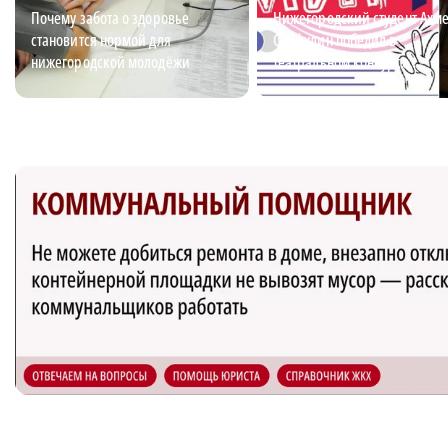
Почему забота о здоровье
Нижегородский студент Ахм
становится нормой для
Сайфулин победил в
нижегородской молодёжи
театральном конкурсе
«Табуретка»