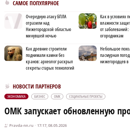
САМОЕ ПОПУЛЯРНОЕ
Очередную атаку БПЛА
Как в условиях
отразили над
влажности защи
Нижегородской областью
от заболеваний:
минувшей ночью
огородникам
Как древние строители
Небольшое похо
поднимали камни без
пасмурная погод
кранов: археолог раскрыл
нижегородцев в
секреты старых технологий
Новости МирТесен
НОВОСТИ ПАРТНЕРОВ
ЭКОНОМИКА
БИЗНЕС
ОМК
СОЦИАЛЬНЫЕ ПРОЕКТЫ
ОМК запускает обновленную пр
Pravda-nn.ru
17:17, 08.05.2026