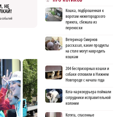
, НЕ
Кошка, подброшенная к
ЛКАЙ!
воротам нижегородского
а событий
приюта, сбежала из
переноски
Ветеринар Смирнов
рассказал, какие продукты
на столе могут навредить
кошкам
204 беспризорных кошки и
собаки отловили в Нижнем
Новгороде с начала года
Кота-наркокурьера поймали
сотрудники исправительной
колонии
Котята, спасенные