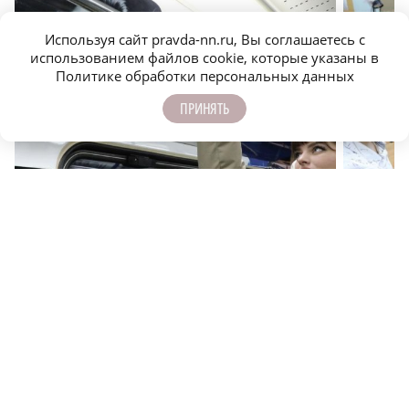
Используя сайт pravda-nn.ru, Вы соглашаетесь с
использованием файлов cookie, которые указаны в
Политике обработки персональных данных
ПРИНЯТЬ
Как нижегородский метрополитен стал модным
Дополнит
местом для молодёжи
области: 