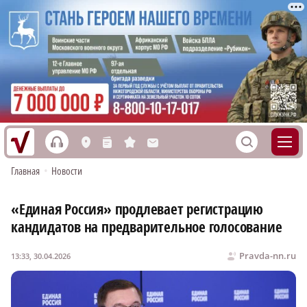
h
S
L
n
s
M
Главная
•
Новости
«Единая Россия» продлевает регистрацию
кандидатов на предварительное голосование
Pravda-nn.ru
13:33, 30.04.2026